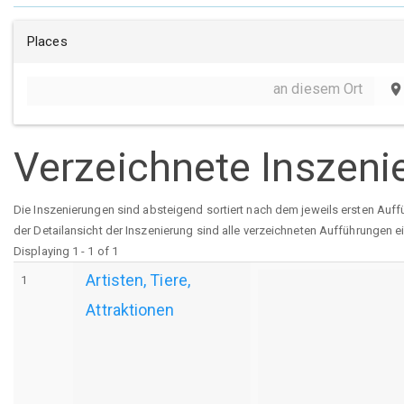
Places
an diesem Ort
place
Verzeichnete Inszeni
Die Inszenierungen sind absteigend sortiert nach dem jeweils ersten Auff
der Detailansicht der Inszenierung sind alle verzeichneten Aufführungen e
Displaying 1 - 1 of 1
Artisten, Tiere,
1
Attraktionen