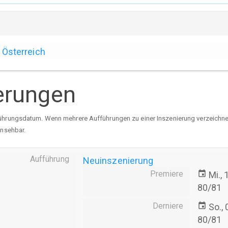
Österreich
erungen
ührungsdatum. Wenn mehrere Aufführungen zu einer Inszenierung verzeichnet 
insehbar.
Aufführung
Neuinszenierung
Premiere
event
Mi.,
80/81
Derniere
event
So.,
80/81