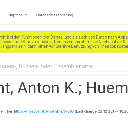
Impressum
Datenschutzerklärung
wohl bei den Funktionen, der Darstellung als auch den Daten noch Anpa
besser nutzbar zu machen, freuen wir uns über eine Nachricht an
th
k langsam sein, dann bitten wir Sie, Ihre Benutzung von Theadok spät
t, Anton K.; Hueme
dentifier:
https://theadok.at/ensemble/54383
(Last change:
22.12.2017 - 18:2