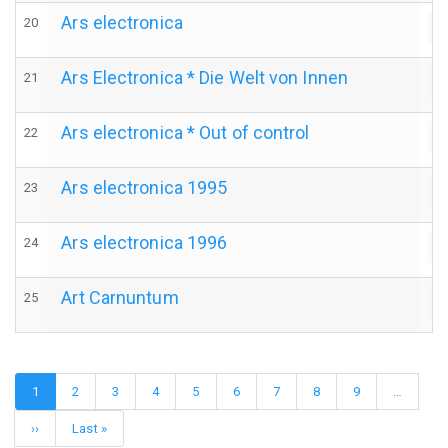
Ars electronica
20
a
Ars Electronica * Die Welt von Innen
21
a
Ars electronica * Out of control
22
a
Ars electronica 1995
23
a
Ars electronica 1996
24
a
Art Carnuntum
25
a
Seitennummerierung
Aktuelle
1
Page
2
Page
3
Page
4
Page
5
Page
6
Page
7
Page
8
Page
9
…
Seite
Nächste
››
Letzte
Last »