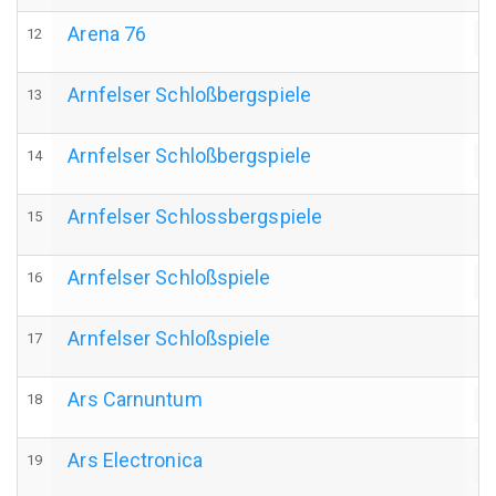
Arena 76
12
a
Arnfelser Schloßbergspiele
13
a
Arnfelser Schloßbergspiele
14
a
Arnfelser Schlossbergspiele
15
a
Arnfelser Schloßspiele
16
a
Arnfelser Schloßspiele
17
a
Ars Carnuntum
18
a
Ars Electronica
19
a