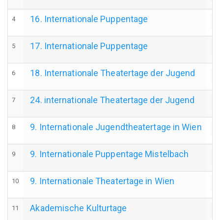
16. Internationale Puppentage
4
a
17. Internationale Puppentage
5
a
18. Internationale Theatertage der Jugend
6
a
24. internationale Theatertage der Jugend
7
a
9. Internationale Jugendtheatertage in Wien
8
a
9. Internationale Puppentage Mistelbach
9
a
9. Internationale Theatertage in Wien
10
a
Akademische Kulturtage
11
a