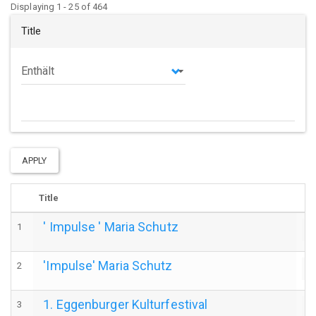
Displaying 1 - 25 of 464
Title
Operator
APPLY
Title
' Impulse ' Maria Schutz
1
a
'Impulse' Maria Schutz
2
a
1. Eggenburger Kulturfestival
3
a