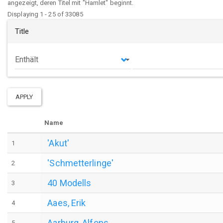
angezeigt, deren Titel mit "Hamlet" beginnt.
Displaying 1 - 25 of 33085
Title
Operator
APPLY
Name
'Akut'
1
'Schmetterlinge'
2
40 Modells
3
Aaes, Erik
4
Aarburg, Alfons
5