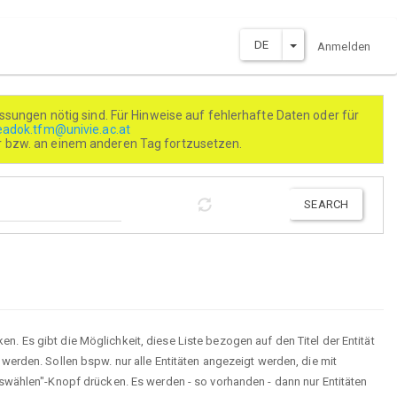
DROPDOWN-LISTE 
DE
Anmelden
ssungen nötig sind. Für Hinweise auf fehlerhafte Daten oder für
eadok.tfm@univie.ac.at
er bzw. an einem anderen Tag fortzusetzen.
SEARCH
en. Es gibt die Möglichkeit, diese Liste bezogen auf den Titel der Entität
erden. Sollen bspw. nur alle Entitäten angezeigt werden, die mit
swählen"-Knopf drücken. Es werden - so vorhanden - dann nur Entitäten