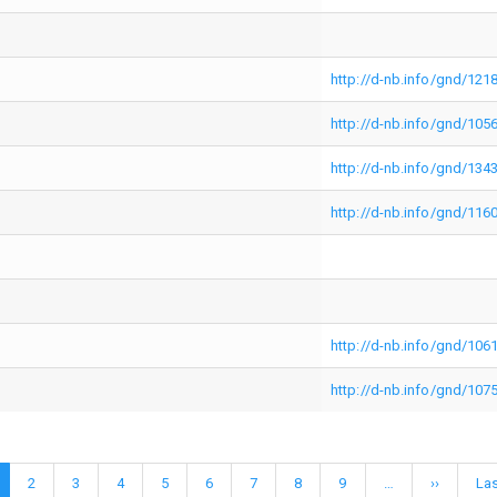
http://d-nb.info/gnd/121
http://d-nb.info/gnd/10
http://d-nb.info/gnd/134
http://d-nb.info/gnd/116
http://d-nb.info/gnd/10
http://d-nb.info/gnd/10
tuelle
Page
2
Page
3
Page
4
Page
5
Page
6
Page
7
Page
8
Page
9
…
Nächste
››
Let
Las