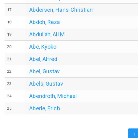
Abdersen, Hans-Christian
17
Abdoh, Reza
18
Abdullah, Ali M.
19
Abe, Kyoko
20
Abel, Alfred
21
Abel, Gustav
22
Abels, Gustav
23
Abendroth, Michael
24
Aberle, Erich
25
Seitennummerierung
Ak
1