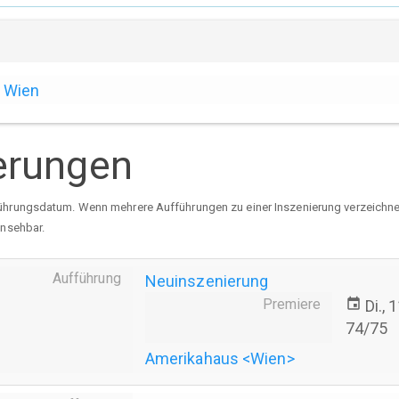
Wien
erungen
ührungsdatum. Wenn mehrere Aufführungen zu einer Inszenierung verzeichnet 
insehbar.
Aufführung
Neuinszenierung
Premiere
event
Di.,
74/75
Amerikahaus <Wien>