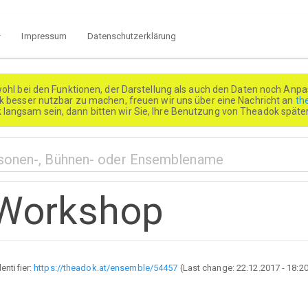
Impressum
Datenschutzerklärung
wohl bei den Funktionen, der Darstellung als auch den Daten noch Anpa
besser nutzbar zu machen, freuen wir uns über eine Nachricht an
th
k langsam sein, dann bitten wir Sie, Ihre Benutzung von Theadok spät
 Workshop
dentifier:
https://theadok.at/ensemble/54457
(Last change:
22.12.2017 - 18:2