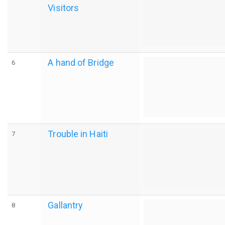
Visitors
A hand of Bridge
6
Trouble in Haiti
7
Gallantry
8