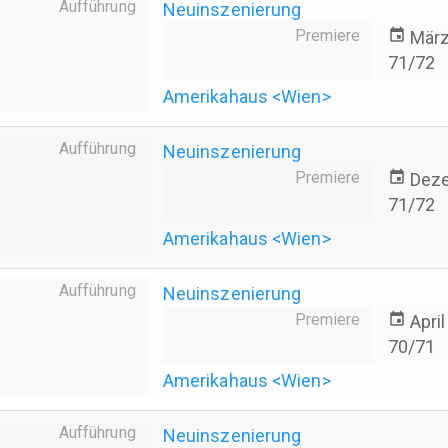
Aufführung
Neuinszenierung
Premiere
event
März
71/72
Amerikahaus <Wien>
Aufführung
Neuinszenierung
Premiere
event
Dez
71/72
Amerikahaus <Wien>
Aufführung
Neuinszenierung
Premiere
event
Apri
70/71
Amerikahaus <Wien>
Aufführung
Neuinszenierung