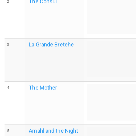
The Consul
2
La Grande Bretehe
3
The Mother
4
Amahl and the Night
5