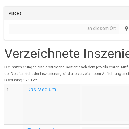
Places
an diesem Ort
place
Verzeichnete Inszeni
Die Inszenierungen sind absteigend sortiert nach dem jeweils ersten Auff
der Detailansicht der Inszenierung sind alle verzeichneten Aufführungen e
Displaying 1 - 11 of 11
Das Medium
1