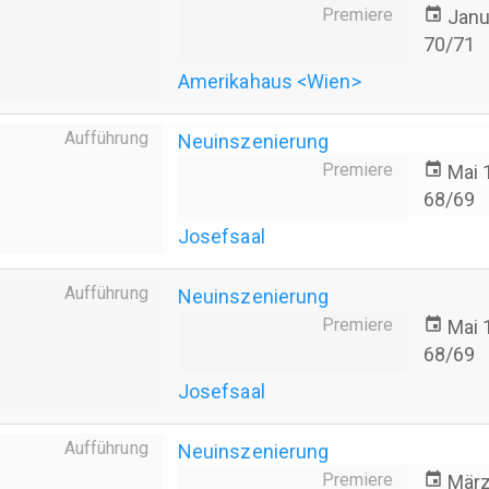
Premiere
event
Janu
70/71
Amerikahaus <Wien>
Aufführung
Neuinszenierung
Premiere
event
Mai 
68/69
Josefsaal
Aufführung
Neuinszenierung
Premiere
event
Mai 
68/69
Josefsaal
Aufführung
Neuinszenierung
Premiere
event
März