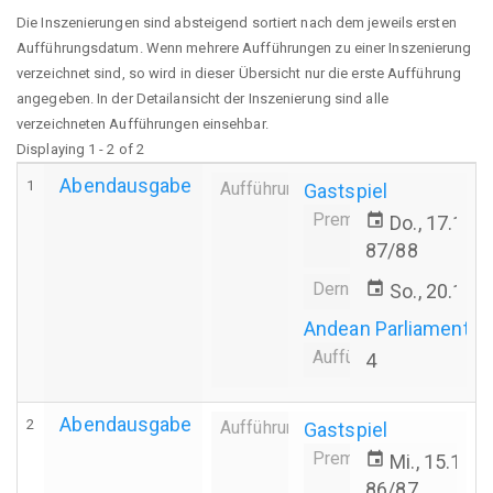
Die Inszenierungen sind absteigend sortiert nach dem jeweils ersten
Aufführungsdatum. Wenn mehrere Aufführungen zu einer Inszenierung
verzeichnet sind, so wird in dieser Übersicht nur die erste Aufführung
angegeben. In der Detailansicht der Inszenierung sind alle
verzeichneten Aufführungen einsehbar.
Displaying 1 - 2 of 2
Abendausgabe
1
Aufführung
Gastspiel
Premiere
event
Do., 17.12.
87/88
Derniere
event
So., 20.12.
Andean Parliament
Aufführungsanzahl
4
Abendausgabe
2
Aufführung
Gastspiel
Premiere
event
Mi., 15.10.
86/87