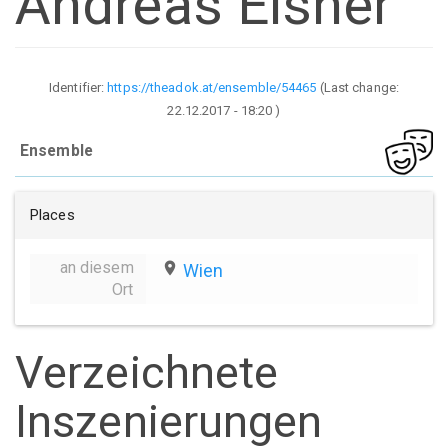
Andreas Elsner
Identifier:
https://theadok.at/ensemble/54465
(Last change:
22.12.2017 - 18:20
)
Ensemble
Places
an diesem
place
Wien
Ort
Verzeichnete
Inszenierungen