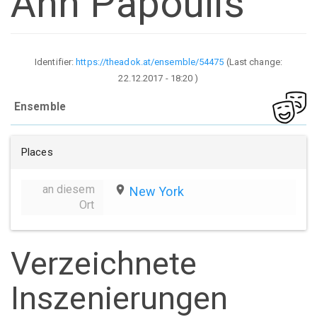
Ann Papoulis
Identifier:
https://theadok.at/ensemble/54475
(Last change:
22.12.2017 - 18:20
)
Ensemble
Places
an diesem
place
New York
Ort
Verzeichnete
Inszenierungen