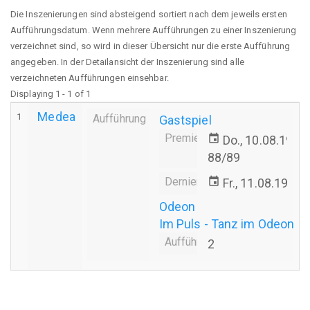
Die Inszenierungen sind absteigend sortiert nach dem jeweils ersten
Aufführungsdatum. Wenn mehrere Aufführungen zu einer Inszenierung
verzeichnet sind, so wird in dieser Übersicht nur die erste Aufführung
angegeben. In der Detailansicht der Inszenierung sind alle
verzeichneten Aufführungen einsehbar.
Displaying 1 - 1 of 1
Medea
1
Aufführung
Gastspiel
Premiere
event
Do., 10.08.1989
88/89
Derniere
event
Fr., 11.08.1989
Odeon
Im Puls - Tanz im Odeon
Aufführungsanzahl
2