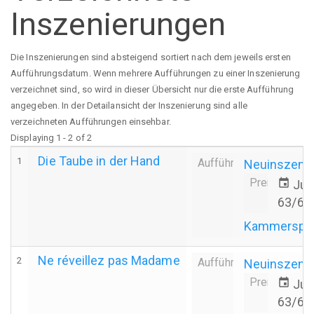
Inszenierungen
Die Inszenierungen sind absteigend sortiert nach dem jeweils ersten
Aufführungsdatum. Wenn mehrere Aufführungen zu einer Inszenierung
verzeichnet sind, so wird in dieser Übersicht nur die erste Aufführung
angegeben. In der Detailansicht der Inszenierung sind alle
verzeichneten Aufführungen einsehbar.
Displaying 1 - 2 of 2
Die Taube in der Hand
1
Aufführung
Neuinszeni
Premiere
event
Jun
63/64
Kammerspiel
Ne réveillez pas Madame
2
Aufführung
Neuinszeni
Premiere
event
Jun
63/64