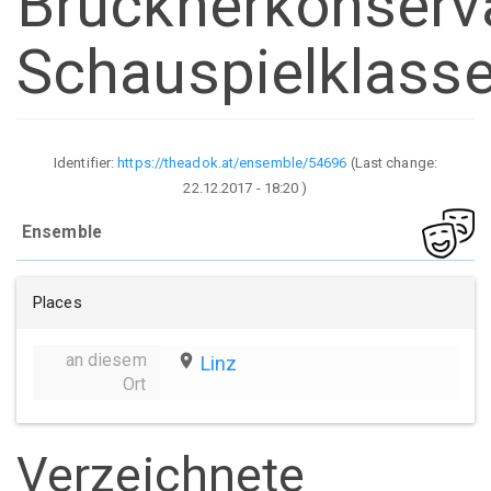
Brucknerkonserv
Schauspielklass
Identifier:
https://theadok.at/ensemble/54696
(Last change:
22.12.2017 - 18:20
)
Ensemble
Places
an diesem
place
Linz
Ort
Verzeichnete