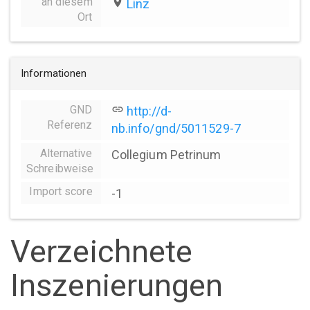
an diesem
place
Linz
Ort
Informationen
GND
link
http://d-
Referenz
nb.info/gnd/5011529-7
Alternative
Collegium Petrinum
Schreibweise
Import score
-1
Verzeichnete
Inszenierungen