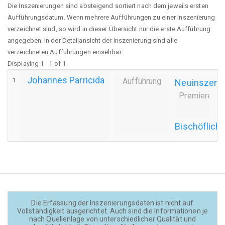
Die Inszenierungen sind absteigend sortiert nach dem jeweils ersten
Aufführungsdatum. Wenn mehrere Aufführungen zu einer Inszenierung
verzeichnet sind, so wird in dieser Übersicht nur die erste Aufführung
angegeben. In der Detailansicht der Inszenierung sind alle
verzeichneten Aufführungen einsehbar.
Displaying 1 - 1 of 1
Johannes Parricida
1
Aufführung
Neuinszeni
Premiere
even
5
Bischöflich
Die Erfassung der Inszenierungsdaten ist nicht auf
Vollständigkeit ausgerichtet. Auch sind die Informationen je
nach Quellenlage von unterschiedlicher Qualität und