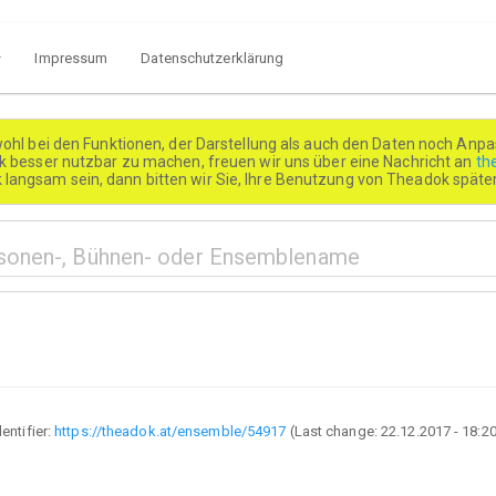
Impressum
Datenschutzerklärung
wohl bei den Funktionen, der Darstellung als auch den Daten noch Anpa
besser nutzbar zu machen, freuen wir uns über eine Nachricht an
th
k langsam sein, dann bitten wir Sie, Ihre Benutzung von Theadok spät
dentifier:
https://theadok.at/ensemble/54917
(Last change:
22.12.2017 - 18:2