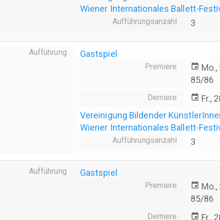
Wiener Internationales Ballett-Festi
Aufführungsanzahl
3
Aufführung
Gastspiel
Premiere
event
Mo.,
85/86
Derniere
event
Fr., 
Vereinigung Bildender KünstlerInn
Wiener Internationales Ballett-Festi
Aufführungsanzahl
3
Aufführung
Gastspiel
Premiere
event
Mo.,
85/86
Derniere
event
Fr., 