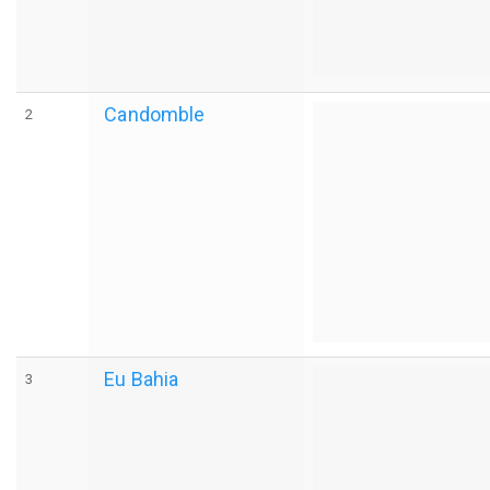
Candomble
2
Eu Bahia
3