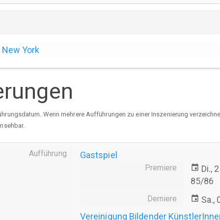
New York
erungen
ührungsdatum. Wenn mehrere Aufführungen zu einer Inszenierung verzeichnet 
insehbar.
Aufführung
Gastspiel
Premiere
event
Di.,
85/86
Derniere
event
Sa.,
Vereinigung Bildender KünstlerInn