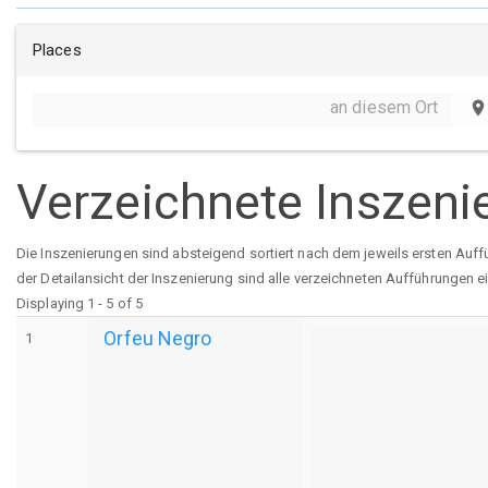
Places
an diesem Ort
place
Verzeichnete Inszeni
Die Inszenierungen sind absteigend sortiert nach dem jeweils ersten Auff
der Detailansicht der Inszenierung sind alle verzeichneten Aufführungen e
Displaying 1 - 5 of 5
Orfeu Negro
1