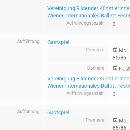
Vereinigung Bildender KünstlerInn
Wiener Internationales Ballett-Festi
Aufführungsanzahl
3
Aufführung
Gastspiel
Premiere
event
Mo.,
85/86
Derniere
event
Fr., 
Vereinigung Bildender KünstlerInn
Wiener Internationales Ballett-Festi
Aufführungsanzahl
3
Aufführung
Gastspiel
Premiere
event
Mo.,
85/86