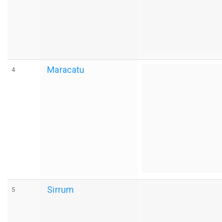
Maracatu
4
Sirrum
5