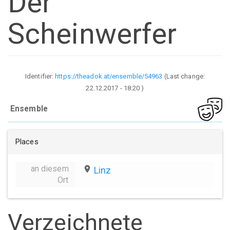
Der
Scheinwerfer
Identifier:
https://theadok.at/ensemble/54963
(Last change:
22.12.2017 - 18:20
)
Ensemble
Places
an diesem
place
Linz
Ort
Verzeichnete