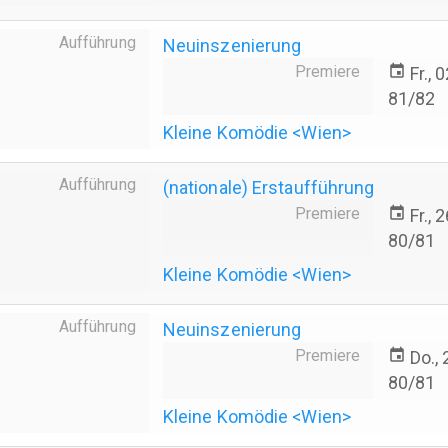
Aufführung
Neuinszenierung
Premiere
event
Fr., 
81/82
Kleine Komödie <Wien>
Aufführung
(nationale) Erstaufführung
Premiere
event
Fr., 
80/81
Kleine Komödie <Wien>
Aufführung
Neuinszenierung
Premiere
event
Do.,
80/81
Kleine Komödie <Wien>