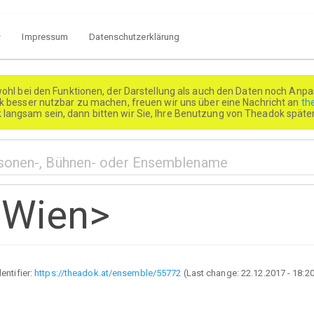
Impressum
Datenschutzerklärung
wohl bei den Funktionen, der Darstellung als auch den Daten noch Anpa
besser nutzbar zu machen, freuen wir uns über eine Nachricht an
th
k langsam sein, dann bitten wir Sie, Ihre Benutzung von Theadok spät
<Wien>
dentifier:
https://theadok.at/ensemble/55772
(Last change:
22.12.2017 - 18:2