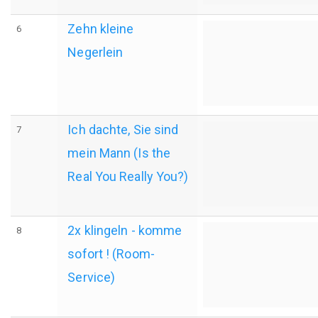
Zehn kleine
6
Negerlein
Ich dachte, Sie sind
7
mein Mann (Is the
Real You Really You?)
2x klingeln - komme
8
sofort ! (Room-
Service)