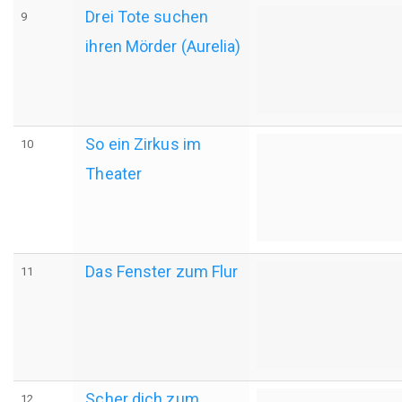
Drei Tote suchen
9
ihren Mörder (Aurelia)
So ein Zirkus im
10
Theater
Das Fenster zum Flur
11
Scher dich zum
12