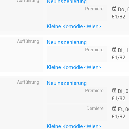
Aufführung
Neuinszenierung
Premiere
event
Do.,
81/82
Kleine Komödie <Wien>
Aufführung
Neuinszenierung
Premiere
event
Di.,
81/82
Kleine Komödie <Wien>
Aufführung
Neuinszenierung
Premiere
event
Di.,
81/82
Derniere
event
Fr., 
81/82
Kleine Komödie <Wien>