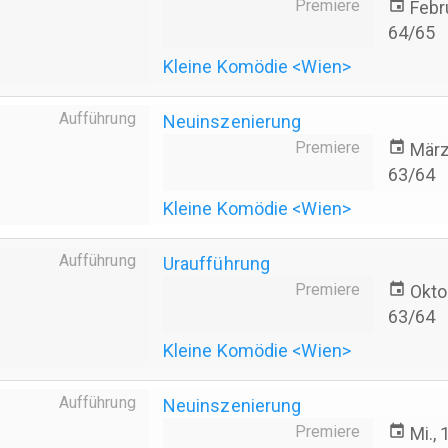
Premiere
event
Febr
64/65
Kleine Komödie <Wien>
Aufführung
Neuinszenierung
Premiere
event
März
63/64
Kleine Komödie <Wien>
Aufführung
Uraufführung
Premiere
event
Okto
63/64
Kleine Komödie <Wien>
Aufführung
Neuinszenierung
Premiere
event
Mi.,