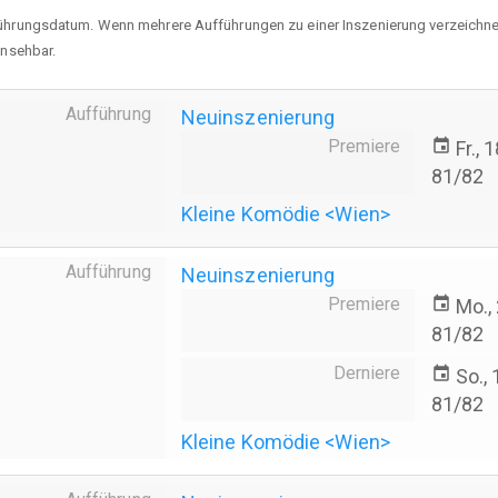
ührungsdatum. Wenn mehrere Aufführungen zu einer Inszenierung verzeichnet 
insehbar.
Aufführung
Neuinszenierung
Premiere
event
Fr., 
81/82
Kleine Komödie <Wien>
Aufführung
Neuinszenierung
Premiere
event
Mo.,
81/82
Derniere
event
So.,
81/82
Kleine Komödie <Wien>