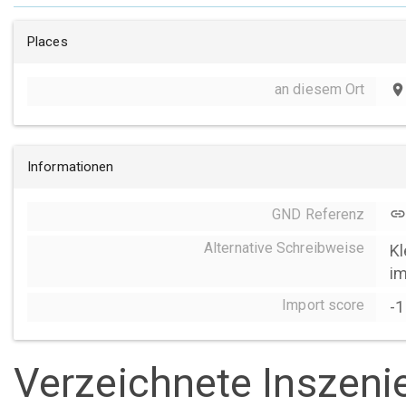
Places
an diesem Ort
place
Informationen
GND Referenz
link
Alternative Schreibweise
Kl
im
Import score
-1
Verzeichnete Inszeni