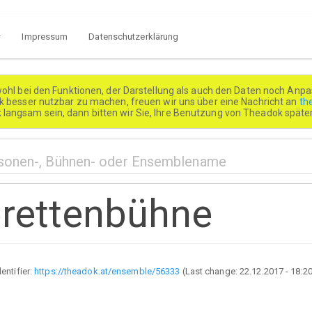
Impressum
Datenschutzerklärung
wohl bei den Funktionen, der Darstellung als auch den Daten noch Anpa
besser nutzbar zu machen, freuen wir uns über eine Nachricht an
th
k langsam sein, dann bitten wir Sie, Ihre Benutzung von Theadok spät
rettenbühne
dentifier:
https://theadok.at/ensemble/56333
(Last change:
22.12.2017 - 18:2