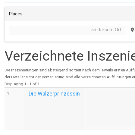
Places
an diesem Ort
place
Verzeichnete Inszeni
Die Inszenierungen sind absteigend sortiert nach dem jeweils ersten Auff
der Detailansicht der Inszenierung sind alle verzeichneten Aufführungen e
Displaying 1 - 1 of 1
Die Walzerprinzessin
1