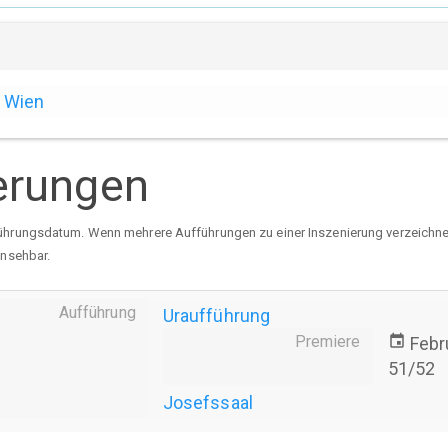
Wien
erungen
ührungsdatum. Wenn mehrere Aufführungen zu einer Inszenierung verzeichnet 
insehbar.
Aufführung
Uraufführung
Premiere
event
Febr
51/52
Josefssaal