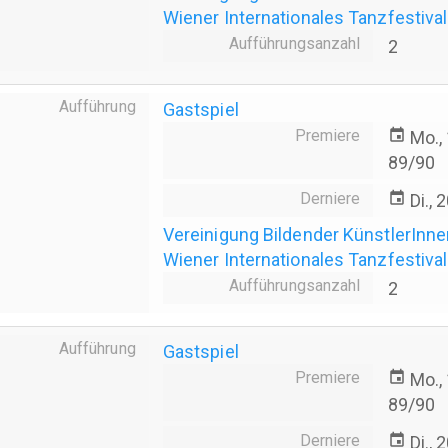
Wiener Internationales Tanzfestival
Aufführungsanzahl
2
Aufführung
Gastspiel
Premiere
event
Mo.,
89/90
Derniere
event
Di.,
Vereinigung Bildender KünstlerInn
Wiener Internationales Tanzfestival
Aufführungsanzahl
2
Aufführung
Gastspiel
Premiere
event
Mo.,
89/90
Derniere
event
Di.,