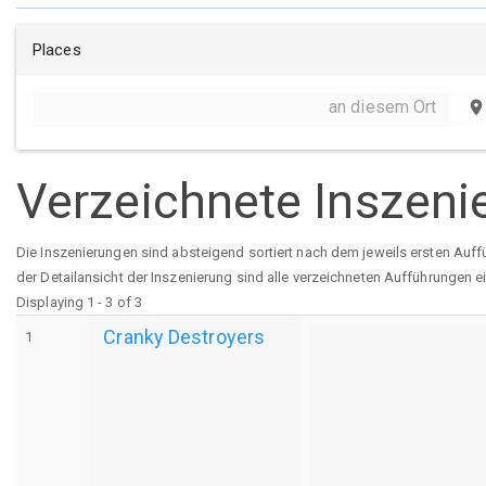
Places
an diesem Ort
place
Verzeichnete Inszeni
Die Inszenierungen sind absteigend sortiert nach dem jeweils ersten Auff
der Detailansicht der Inszenierung sind alle verzeichneten Aufführungen e
Displaying 1 - 3 of 3
Cranky Destroyers
1