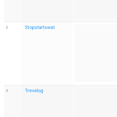
Stopstartswat
2
Trevelog
3