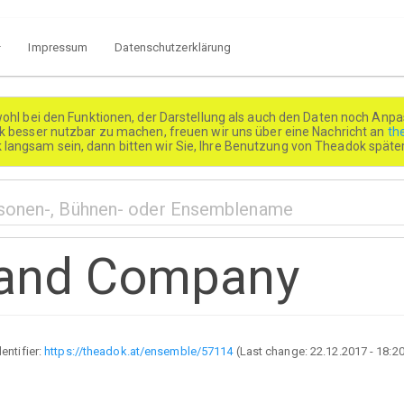
Impressum
Datenschutzerklärung
wohl bei den Funktionen, der Darstellung als auch den Daten noch Anpa
besser nutzbar zu machen, freuen wir uns über eine Nachricht an
th
k langsam sein, dann bitten wir Sie, Ihre Benutzung von Theadok spät
 and Company
dentifier:
https://theadok.at/ensemble/57114
(Last change:
22.12.2017 - 18:2