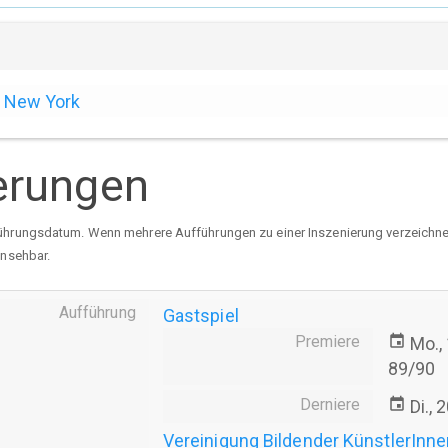
New York
erungen
ührungsdatum. Wenn mehrere Aufführungen zu einer Inszenierung verzeichnet 
insehbar.
Aufführung
Gastspiel
Premiere
event
Mo.,
89/90
Derniere
event
Di.,
Vereinigung Bildender KünstlerInn