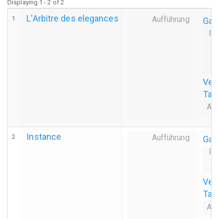
Displaying 1 - 2 of 2
L'Arbitre des elegances
1
Aufführung
Gas
Pr
De
Ver
Tanz
Auf
Instance
2
Aufführung
Gas
Pr
Ver
Tanz
Auf