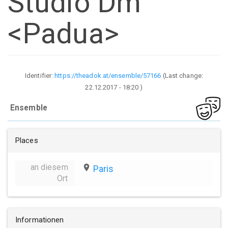
Studio Dm
<Padua>
Identifier:
https://theadok.at/ensemble/57166
(Last change:
22.12.2017 - 18:20
)
Ensemble
Places
an diesem
place
Paris
Ort
Informationen