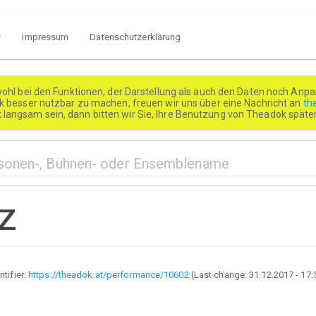
Impressum
Datenschutzerklärung
wohl bei den Funktionen, der Darstellung als auch den Daten noch Anpa
besser nutzbar zu machen, freuen wir uns über eine Nachricht an
th
k langsam sein, dann bitten wir Sie, Ihre Benutzung von Theadok spät
z
ntifier:
https://theadok.at/performance/10602
(Last change:
31.12.2017 - 17: