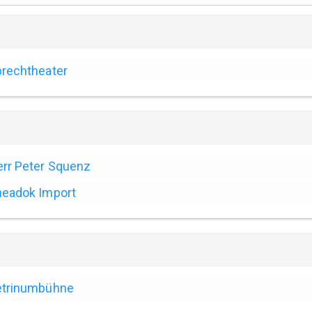
rechtheater
rr Peter Squenz
eadok Import
etrinumbühne