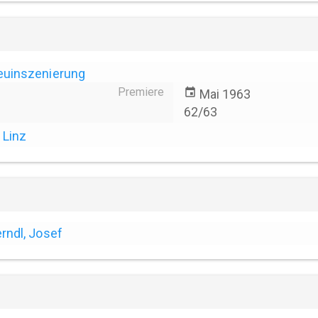
euinszenierung
Premiere
event
Mai 1963
62/63
Linz
rndl, Josef