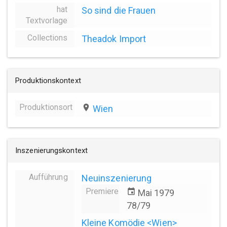
hat
So sind die Frauen
Textvorlage
Collections
Theadok Import
Produktionskontext
Produktionsort
place
Wien
Inszenierungskontext
Aufführung
Neuinszenierung
Premiere
event
Mai 1979
78/79
Kleine Komödie <Wien>