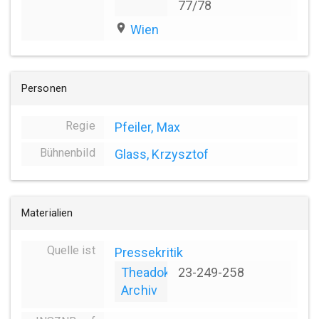
77/78
place
Wien
Personen
Regie
Pfeiler, Max
Bühnenbild
Glass, Krzysztof
Materialien
Quelle ist
Pressekritik
Theadok
23-249-258
Archiv