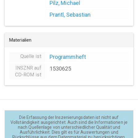
Pilz, Michael
Prantl, Sebastian
Materialien
Quelle ist
Programmheft
INSZNR auf
1530625
CD-ROM ist
Die Erfassung der Inszenierungsdaten ist nicht auf
Vollständigkeit ausgerichtet. Auch sind die Informationen je
nach Quellenlage von unterschiedlicher Qualität und
Ausführlichkeit. Dies gilt es für Auswertungen und
Rückschlüsse aus dem Datenmaterial zu berücksichtigen.