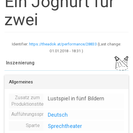
Ein Joghurt für
zwei
Identifier:
https://theadok.at/performance/28833
(Last change:
01.01.2018 - 18:31
)
Inszenierung
Allgemeines
Zusatz zum
Lustspiel in fünf Bildern
Produktionstitel
Aufführungssprache
Deutsch
Sparte
Sprechtheater