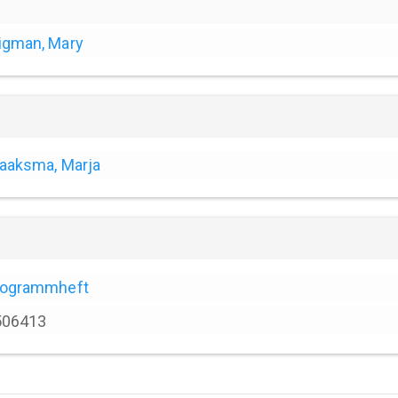
igman, Mary
aaksma, Marja
rogrammheft
506413