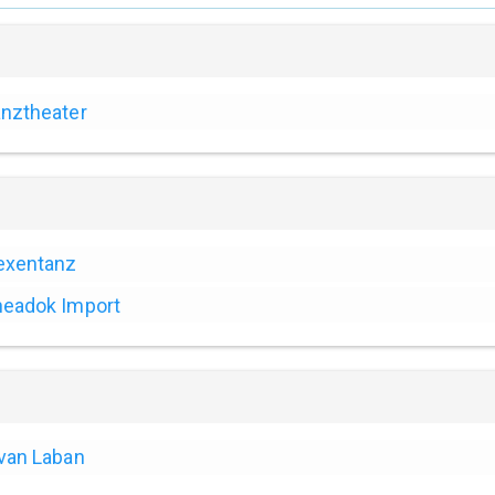
nztheater
exentanz
eadok Import
van Laban