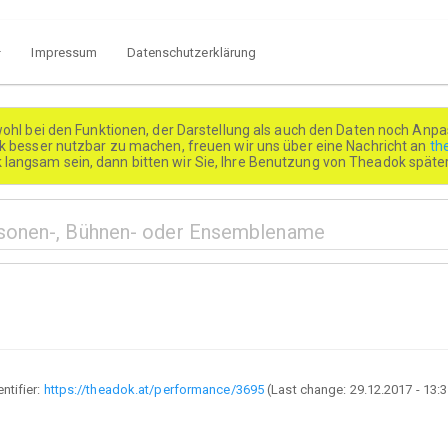
Impressum
Datenschutzerklärung
wohl bei den Funktionen, der Darstellung als auch den Daten noch Anpa
besser nutzbar zu machen, freuen wir uns über eine Nachricht an
th
k langsam sein, dann bitten wir Sie, Ihre Benutzung von Theadok spät
entifier:
https://theadok.at/performance/3695
(Last change:
29.12.2017 - 13: