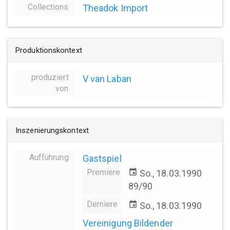
Collections
Theadok Import
Produktionskontext
produziert
V van Laban
von
Inszenierungskontext
Aufführung
Gastspiel
Premiere
event
So., 18.03.1990
89/90
Derniere
event
So., 18.03.1990
Vereinigung Bildender