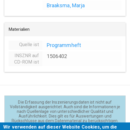
Braaksma, Marja
Materialien
Quelle ist
Programmheft
INSZNR auf
1506402
CD-ROM ist
Die Erfassung der Inszenierungsdaten ist nicht auf
Vollständigkeit ausgerichtet. Auch sind die Informationen je
nach Quellenlage von unterschiedlicher Qualität und
Ausführlichkeit. Dies gilt es für Auswertungen und
Rückschlüsse aus dem Datenmaterial zu berücksichtigen.
Daten und Texte auf der Website sind - wenn nicht anders
Wir verwenden auf dieser Website Cookies, um die