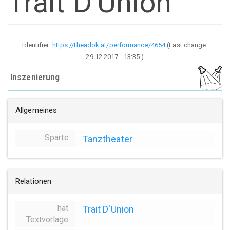
Trait D'Union
Identifier:
https://theadok.at/performance/4654
(Last change:
29.12.2017 - 13:35
)
Inszenierung
Allgemeines
Sparte
Tanztheater
Relationen
hat
Trait D'Union
Textvorlage