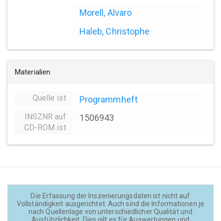
Morell, Alvaro
Haleb, Christophe
Materialien
Quelle ist
Programmheft
INSZNR auf
1506943
CD-ROM ist
Die Erfassung der Inszenierungsdaten ist nicht auf
Vollständigkeit ausgerichtet. Auch sind die Informationen je
nach Quellenlage von unterschiedlicher Qualität und
Ausführlichkeit. Dies gilt es für Auswertungen und