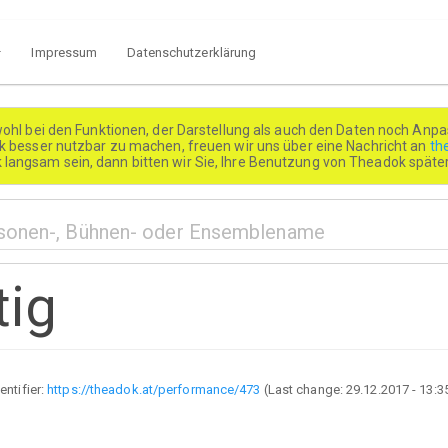
Impressum
Datenschutzerklärung
wohl bei den Funktionen, der Darstellung als auch den Daten noch Anpa
besser nutzbar zu machen, freuen wir uns über eine Nachricht an
th
k langsam sein, dann bitten wir Sie, Ihre Benutzung von Theadok spät
tig
entifier:
https://theadok.at/performance/473
(Last change:
29.12.2017 - 13:3