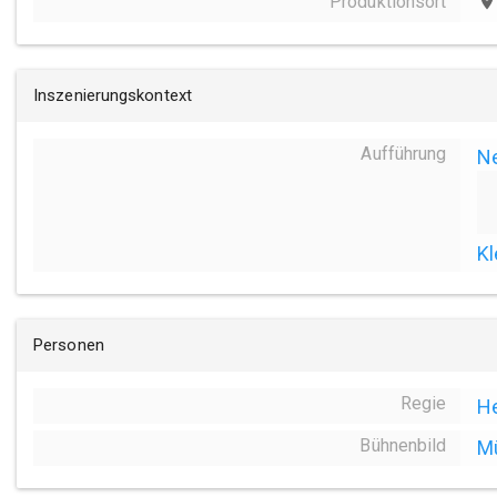
Produktionsort
place
Inszenierungskontext
Aufführung
N
Kl
Personen
Regie
He
Bühnenbild
Mü