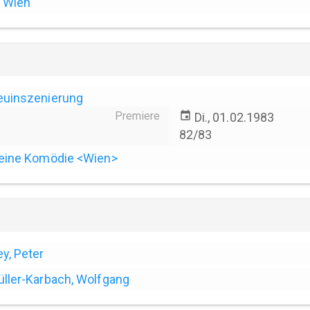
Wien
euinszenierung
Premiere
event
Di., 01.02.1983
82/83
eine Komödie <Wien>
y, Peter
ller-Karbach, Wolfgang