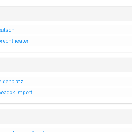
eutsch
rechtheater
ldenplatz
eadok Import