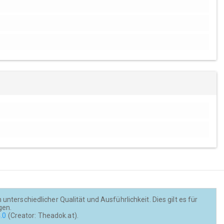
nterschiedlicher Qualität und Ausführlichkeit. Dies gilt es für
gen.
.0
(Creator: Theadok.at).