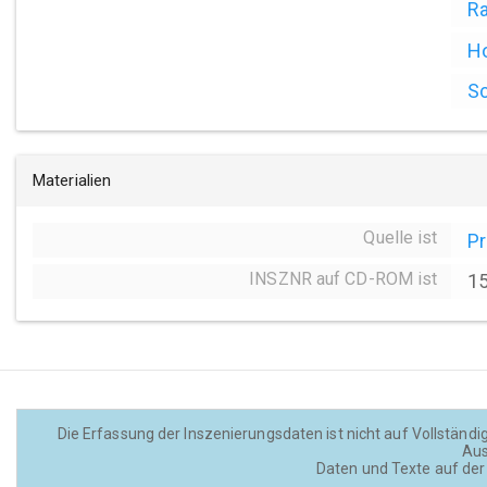
Ra
Ho
Sc
Materialien
Quelle ist
P
INSZNR auf CD-ROM ist
1
Die Erfassung der Inszenierungsdaten ist nicht auf Vollständig
Aus
Daten und Texte auf der 