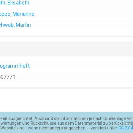
th, Elisabeth
ppe, Marianne
hwab, Martin
rogrammheft
507771
keit ausgerichtet. Auch sind die Informationen je nach Quellenlage von u
wertungen und Rückschlüsse aus dem Datenmaterial zu berücksichti
Website sind - wenn nicht anders angegeben - lizensiert unter
CC BY 4