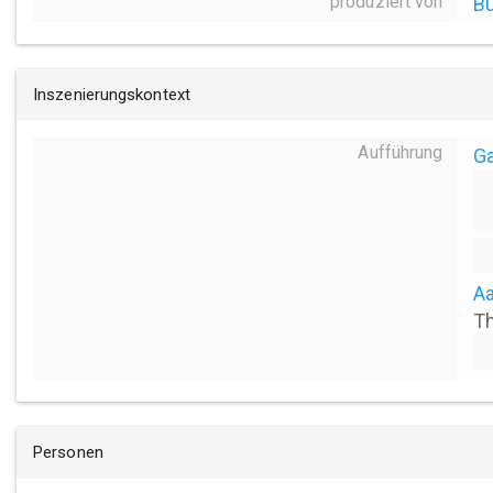
produziert von
Bu
Inszenierungskontext
Aufführung
Ga
Aa
Th
Personen