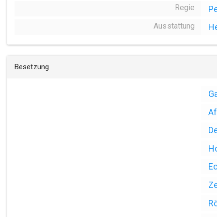
Regie
Pe
Ausstattung
He
Besetzung
Ga
Af
De
Ho
Ec
Ze
Rö