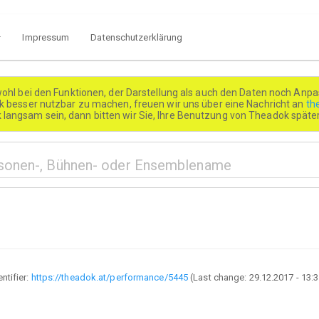
Impressum
Datenschutzerklärung
wohl bei den Funktionen, der Darstellung als auch den Daten noch Anpa
besser nutzbar zu machen, freuen wir uns über eine Nachricht an
th
k langsam sein, dann bitten wir Sie, Ihre Benutzung von Theadok spät
entifier:
https://theadok.at/performance/5445
(Last change:
29.12.2017 - 13: