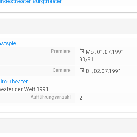
ndestheater, Burgtheater
stspiel
Premiere
event
Mo., 01.07.1991
90/91
Derniere
event
Di., 02.07.1991
lto-Theater
eater der Welt 1991
Aufführungsanzahl
2