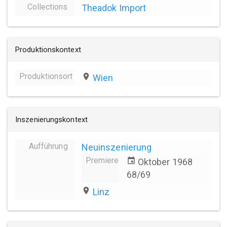
Collections
Theadok Import
Produktionskontext
Produktionsort
place
Wien
Inszenierungskontext
Aufführung
Neuinszenierung
Premiere
event
Oktober 1968
68/69
place
Linz