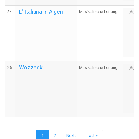
L' Italiana in Algeri
24
Musikalische Leitung
Auff
Wozzeck
25
Musikalische Leitung
Auff
Seitennummerierung
Aktuelle
1
Page
2
Nächste
Next ›
Letzte
Last »