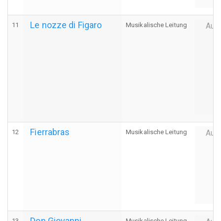
Le nozze di Figaro
11
Musikalische Leitung
Auff
Fierrabras
12
Musikalische Leitung
Auff
Don Giovanni
13
Musikalische Leitung