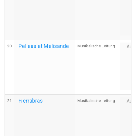
Pelleas et Melisande
20
Musikalische Leitung
Auff
Fierrabras
21
Musikalische Leitung
Auff