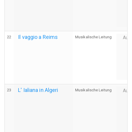
Il vaggio a Reims
22
Musikalische Leitung
Auff
L' Ialiana in Algeri
23
Musikalische Leitung
Auff