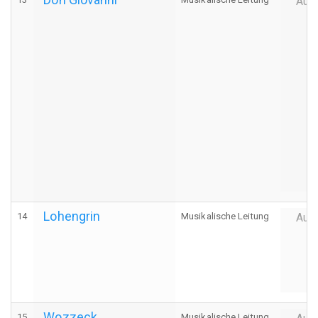
Auff
Lohengrin
14
Musikalische Leitung
Auff
Wozzeck
15
Musikalische Leitung