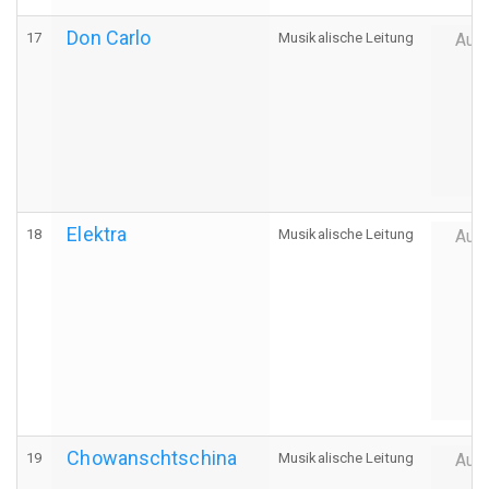
Don Carlo
17
Musikalische Leitung
Auff
Elektra
18
Musikalische Leitung
Auff
Chowanschtschina
19
Musikalische Leitung
Auff