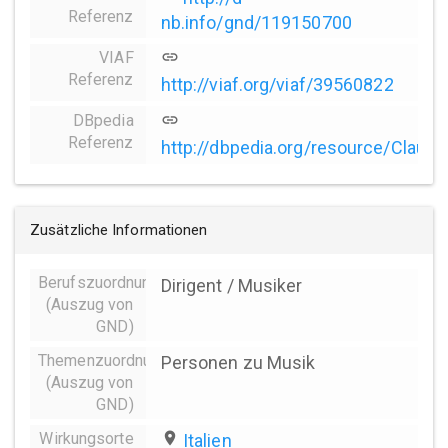
Referenz
nb.info/gnd/119150700
VIAF
link
Referenz
http://viaf.org/viaf/39560822
DBpedia
link
Referenz
http://dbpedia.org/resource/Claud
Zusätzliche Informationen
Berufszuordnungen
Dirigent / Musiker
(Auszug von
GND)
Themenzuordnung
Personen zu Musik
(Auszug von
GND)
Wirkungsorte
place
Italien