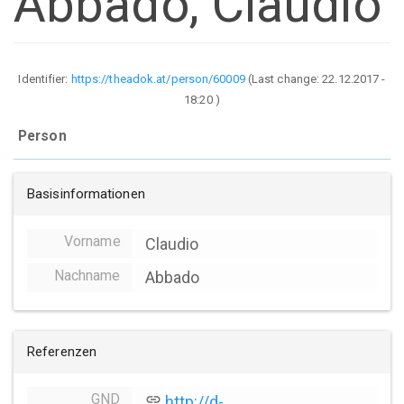
Abbado, Claudio
Identifier:
https://theadok.at/person/60009
(Last change:
22.12.2017 -
18:20
)
Person
Basisinformationen
Vorname
Claudio
Nachname
Abbado
Referenzen
GND
link
http://d-