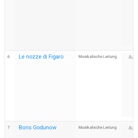
Le nozze di Figaro
6
Musikalische Leitung
Auff
Boris Godunow
7
Musikalische Leitung
Auff