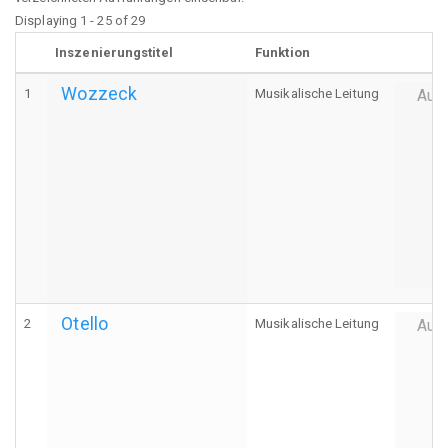
Displaying 1 - 25 of 29
Inszenierungstitel
Funktion
Wozzeck
1
Musikalische Leitung
Auff
Otello
2
Musikalische Leitung
Auff