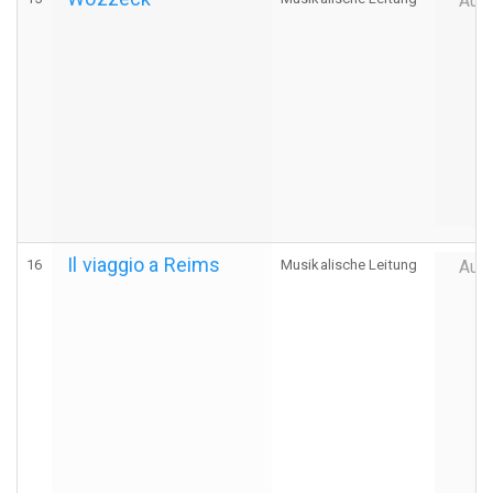
Auff
Il viaggio a Reims
16
Musikalische Leitung
Auff