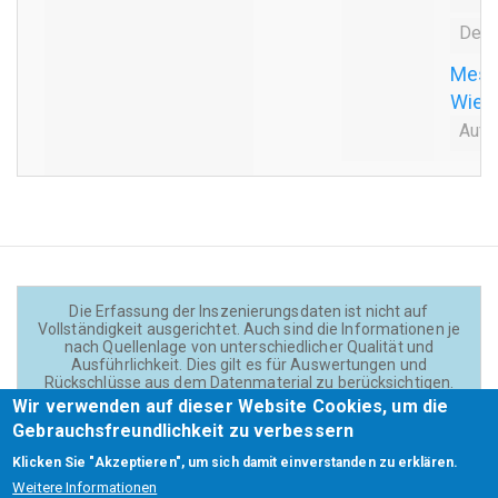
Dern
Messe
Wien
Auff
Die Erfassung der Inszenierungsdaten ist nicht auf
Vollständigkeit ausgerichtet. Auch sind die Informationen je
nach Quellenlage von unterschiedlicher Qualität und
Ausführlichkeit. Dies gilt es für Auswertungen und
Rückschlüsse aus dem Datenmaterial zu berücksichtigen.
Daten und Texte auf der Website sind - wenn nicht anders
Wir verwenden auf dieser Website Cookies, um die
angegeben - lizensiert unter
CC BY 4.0
(Creator:
Gebrauchsfreundlichkeit zu verbessern
Theadok.at).
Klicken Sie "Akzeptieren", um sich damit einverstanden zu erklären.
Weitere Informationen