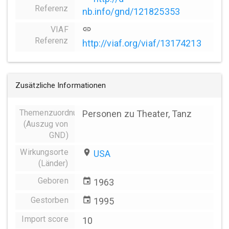
Referenz
nb.info/gnd/121825353
VIAF
link
Referenz
http://viaf.org/viaf/13174213
Zusätzliche Informationen
Themenzuordnung
Personen zu Theater, Tanz
(Auszug von
GND)
Wirkungsorte
place
USA
(Länder)
Geboren
event
1963
Gestorben
event
1995
Import score
10