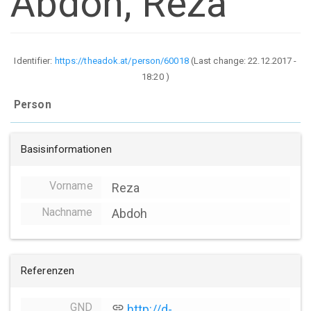
Abdoh, Reza
Identifier:
https://theadok.at/person/60018
(Last change:
22.12.2017 -
18:20
)
Person
Basisinformationen
Vorname
Reza
Nachname
Abdoh
Referenzen
GND
link
http://d-