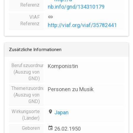
Referenz
nb.info/gnd/134310179
VIAF
link
Referenz
http://viaf.org/viaf/35782441
Zusätzliche Informationen
Berufszuordnungen
Komponistin
(Auszug von
GND)
Themenzuordnung
Personen zu Musik
(Auszug von
GND)
Wirkungsorte
place
Japan
(Länder)
Geboren
event
26.02.1950