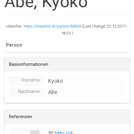
Abe, Kyoko
Identifier:
https://theadok.at/person/60020
(Last change:
22.12.2017 -
18:20
)
Person
Basisinformationen
Vorname
Kyoko
Nachname
Abe
Referenzen
GND
link
http://d-