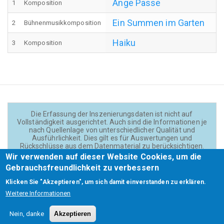
Ange Passe
1
Komposition
Ein Summen im Garten
2
Bühnenmusikkomposition
Haiku
3
Komposition
Die Erfassung der Inszenierungsdaten ist nicht auf
Vollständigkeit ausgerichtet. Auch sind die Informationen je
nach Quellenlage von unterschiedlicher Qualität und
Ausführlichkeit. Dies gilt es für Auswertungen und
Rückschlüsse aus dem Datenmaterial zu berücksichtigen.
Daten und Texte auf der Website sind - wenn nicht anders
Wir verwenden auf dieser Website Cookies, um die
angegeben - lizensiert unter
CC BY 4.0
(Creator:
Gebrauchsfreundlichkeit zu verbessern
Theadok.at).
Klicken Sie "Akzeptieren", um sich damit einverstanden zu erklären.
Weitere Informationen
Barrierefreiheit
Credits
Kontakt
Footer
Nein, danke
Akzeptieren