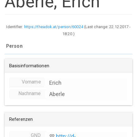
Aberle, Erich
Identifier:
https://theadok.at/person/60024
(Last change:
22.12.2017 -
18:20
)
Person
Basisinformationen
Vorname
Erich
Nachname
Aberle
Referenzen
GND
link
http://d-