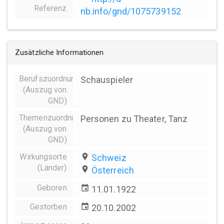
Referenz
nb.info/gnd/1075739152
Zusätzliche Informationen
Berufszuordnungen
Schauspieler
(Auszug von
GND)
Themenzuordnung
Personen zu Theater, Tanz
(Auszug von
GND)
Wirkungsorte
place
Schweiz
(Länder)
place
Österreich
Geboren
event
11.01.1922
Gestorben
event
20.10.2002