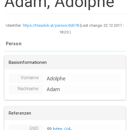
Adam, Adolphe
Identifier:
https://theadok.at/person/60078
(Last change:
22.12.2017 -
18:20
)
Person
Basisinformationen
Vorname
Adolphe
Nachname
Adam
Referenzen
GND
link
http://d-