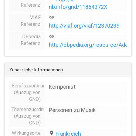
Referenz
nb.info/gnd/11864372X
VIAF
link
Referenz
http://viaf.org/viaf/12370239
DBpedia
link
Referenz
http://dbpedia.org/resource/Adol
Zusätzliche Informationen
Berufszuordnungen
Komponist
(Auszug von
GND)
Themenzuordnung
Personen zu Musik
(Auszug von
GND)
Wirkungsorte
place
Frankreich