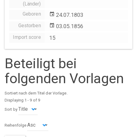
(Länder)
Geboren
event
24.07.1803
Gestorben
event
03.05.1856
Import score
15
Beteiligt bei
folgenden Vorlagen
Sortiert nach dem Titel der Vorlage.
Displaying 1 - 9 of 9
Sort by
Reihenfolge