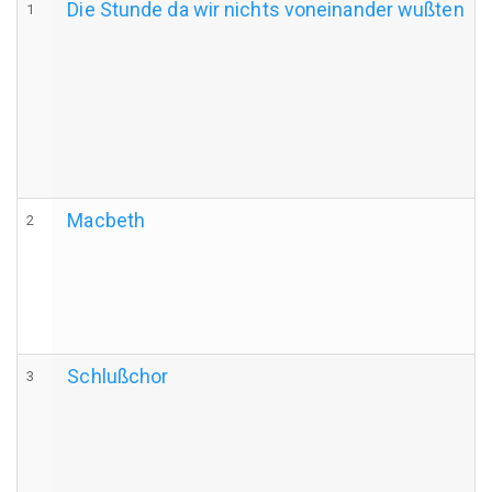
Die Stunde da wir nichts voneinander wußten
1
Macbeth
2
Schlußchor
3
d
D