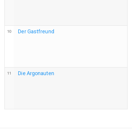
Der Gastfreund
10
d
A
Die Argonauten
11
d
A