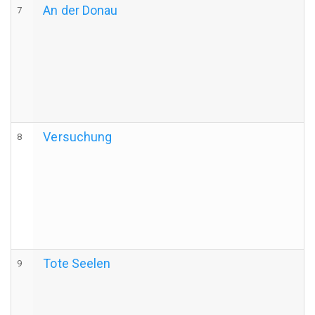
An der Donau
7
d
N
Versuchung
8
d
D
Tote Seelen
9
d
B