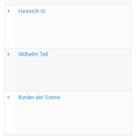
Heinrich IV.
4
d
H
Wilhelm Tell
5
Kinder der Sonne
6