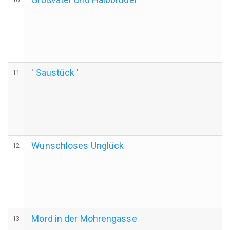
' Saustück '
11
Wunschloses Unglück
12
Mord in der Mohrengasse
13