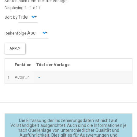
Sortiert nach dem Titel der Vorlage.
Displaying 1 - 1 of 1
Sort by
Reihenfolge
APPLY
Funktion
Titel der Vorlage
-
1
Autor_in
Die Erfassung der Inszenierungsdaten ist nicht auf
Vollständigkeit ausgerichtet. Auch sind die Informationen je
nach Quellenlage von unterschiedlicher Qualität und
Ausführlichkeit. Dies gilt es für Auswertungen und