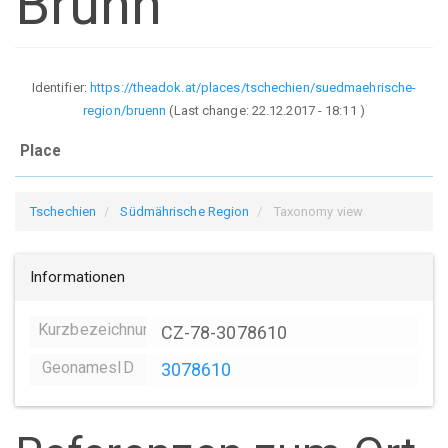
Brünn
Identifier:
https://theadok.at/places/tschechien/suedmaehrische-
region/bruenn
(Last change:
22.12.2017 - 18:11
)
Place
Tschechien
Südmährische Region
Taxonomy view
Informationen
Kurzbezeichnung
CZ-78-3078610
GeonamesID
3078610