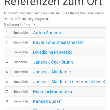
Referenzen zum Ort
Angezeigt werden Ensembles, Bühnen und Festivals, bei denen dieser
Ort als Referenz eingetragen ist.
Displaying 1 - 14 of 14
Anton Anderle
1
Ensemble
Bayerische Staatstheater
2
Ensemble
Divadlo na Provazko
3
Ensemble
Janacek Oper Brünn
4
Ensemble
Janacek-Akademie
5
Ensemble
Janacek-Akademie der musischen Kü
6
Ensemble
Muzejni Maringotka
7
Ensemble
Parisek Dusan
8
Ensemble