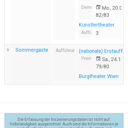
Derniere
event
Mo., 20.09
82/83
Künstlertheater
Aufführungsanzahl
3
Sommergäste
3
Aufführung
(nationale) Erstauffü
Premiere
event
Sa., 24.11.
79/80
Burgtheater Wien
Die Erfassung der Inszenierungsdaten ist nicht auf
Vollständigkeit ausgerichtet. Auch sind die Informationen je