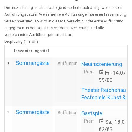
Die Inszenierungen sind absteigend sortiert nach dem jeweils ersten
Aufführungsdatum. Wenn mehrere Aufführungen zu einer Inszenierung
verzeichnet sind, so wird in dieser Übersicht nur die erste Aufführung
angegeben. In der Detailansicht der Inszenierung sind alle
verzeichneten Aufführungen einsehbar.
Displaying 1 - 3 of 3
Inszenierungstitel
Sommergäste
1
Aufführung
Neuinszenierung
Premiere
event
Fr., 14.07.
99/00
Theater Reichenau
Festspiele Kunst & K
Sommergäste
2
Aufführung
Gastspiel
Premiere
event
Sa., 18.09.
82/83