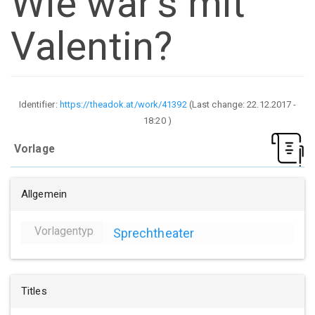
Wie wär's mit
Valentin?
Identifier:
https://theadok.at/work/41392
(Last change:
22.12.2017 -
18:20
)
Vorlage
Allgemein
Vorlagentyp
Sprechtheater
Titles