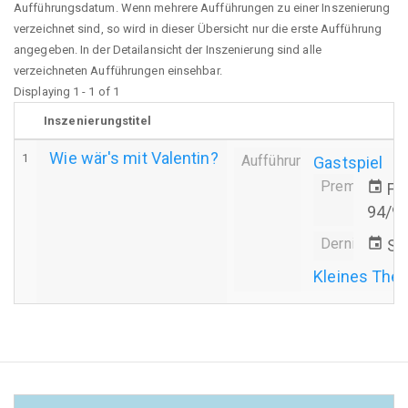
Aufführungsdatum. Wenn mehrere Aufführungen zu einer Inszenierung
verzeichnet sind, so wird in dieser Übersicht nur die erste Aufführung
angegeben. In der Detailansicht der Inszenierung sind alle
verzeichneten Aufführungen einsehbar.
Displaying 1 - 1 of 1
Inszenierungstitel
Wie wär's mit Valentin?
1
Aufführung
Gastspiel
Premiere
event
Fr.
94/9
Derniere
event
Sa
Kleines Thea