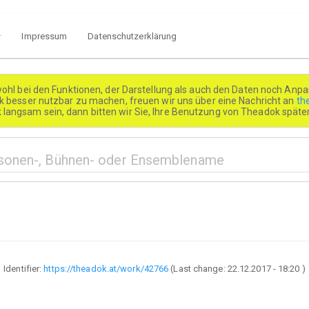
Impressum
Datenschutzerklärung
wohl bei den Funktionen, der Darstellung als auch den Daten noch Anpa
besser nutzbar zu machen, freuen wir uns über eine Nachricht an
th
k langsam sein, dann bitten wir Sie, Ihre Benutzung von Theadok spät
Identifier:
https://theadok.at/work/42766
(Last change:
22.12.2017 - 18:20
)