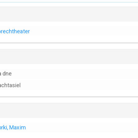
rechtheater
a dne
chtasiel
rki, Maxim