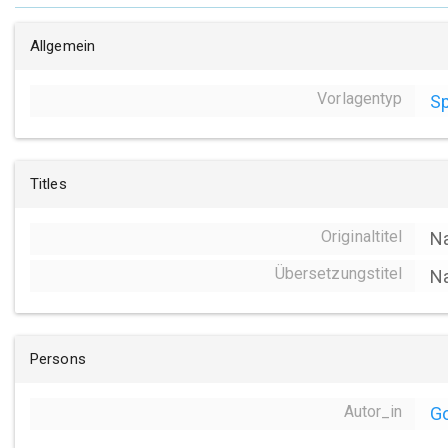
Allgemein
Vorlagentyp
Sp
Titles
Originaltitel
N
Übersetzungstitel
Na
Persons
Autor_in
Go