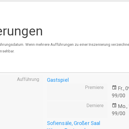
erungen
ührungsdatum. Wenn mehrere Aufführungen zu einer Inszenierung verzeichnet 
insehbar.
Aufführung
Gastspiel
Premiere
event
Fr., 
99/00
Derniere
event
Mo.,
99/00
Sofiensäle, Großer Saal