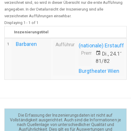
verzeichnet sind, so wird in dieser Übersicht nur die erste Aufführung
angegeben. In der Detailansicht der Inszenierung sind alle
verzeichneten Aufführungen einsehbar.
Displaying 1 - 1 of 1
Inszenierungstitel
Barbaren
1
Aufführung
(nationale) Erstauffü
Premiere
event
Di., 24.11.1
81/82
Burgtheater Wien
Die Erfassung der Inszenierungsdaten ist nicht auf
Vollständigkeit ausgerichtet. Auch sind die Informationen je
nach Quellenlage von unterschiedlicher Qualität und
Ausführlichkeit. Dies gilt es für Auswertungen und