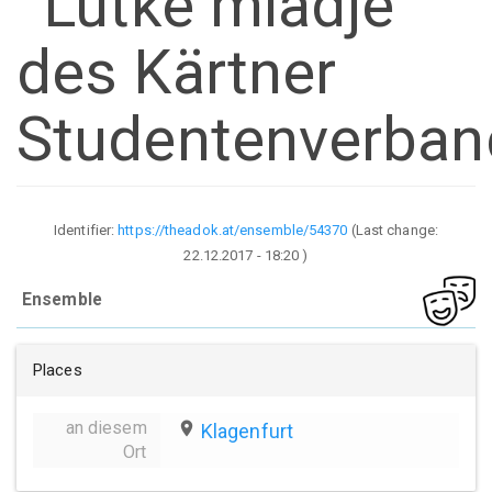
' Lutke mladje '
des Kärtner
Studentenverban
Identifier:
https://theadok.at/ensemble/54370
(Last change:
22.12.2017 - 18:20
)
Ensemble
Places
an diesem
place
Klagenfurt
Ort