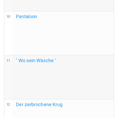
Pantaloon
10
' Wo sein Wäsche '
11
Der zerbrochene Krug
12