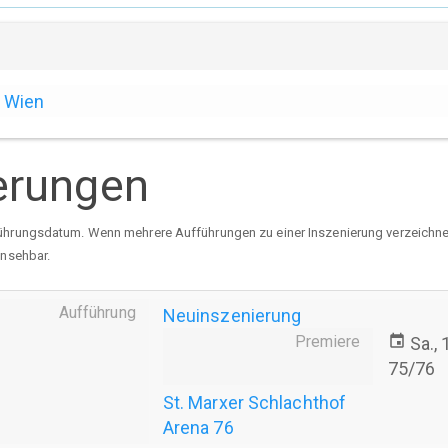
Wien
erungen
ührungsdatum. Wenn mehrere Aufführungen zu einer Inszenierung verzeichnet 
insehbar.
Aufführung
Neuinszenierung
Premiere
event
Sa.,
75/76
St. Marxer Schlachthof
Arena 76