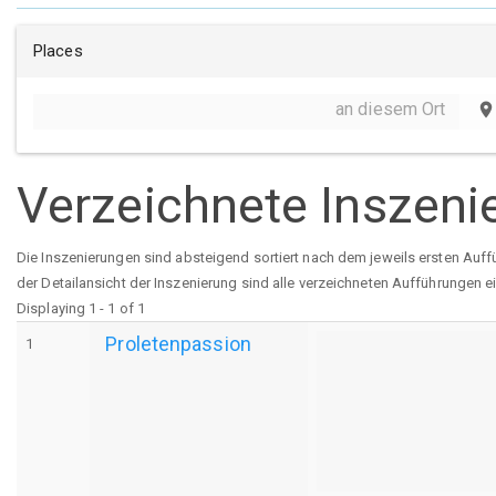
Places
an diesem Ort
place
Verzeichnete Inszeni
Die Inszenierungen sind absteigend sortiert nach dem jeweils ersten Auff
der Detailansicht der Inszenierung sind alle verzeichneten Aufführungen e
Displaying 1 - 1 of 1
Proletenpassion
1