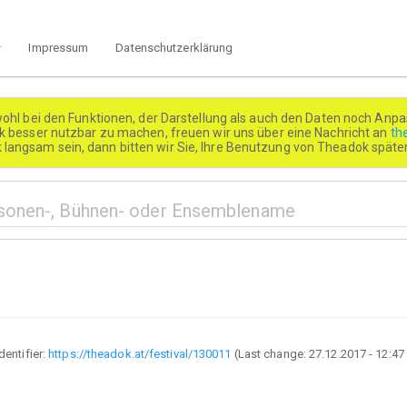
Impressum
Datenschutzerklärung
wohl bei den Funktionen, der Darstellung als auch den Daten noch Anpa
besser nutzbar zu machen, freuen wir uns über eine Nachricht an
th
k langsam sein, dann bitten wir Sie, Ihre Benutzung von Theadok spät
Identifier:
https://theadok.at/festival/130011
(Last change:
27.12.2017 - 12:47