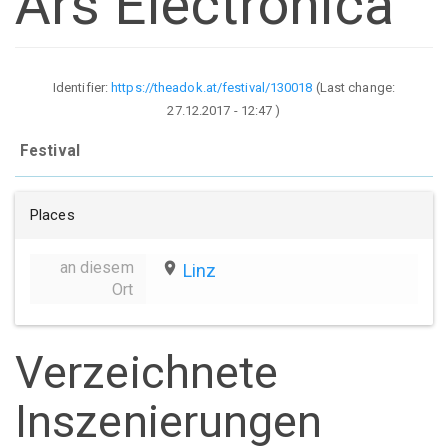
Ars Electronica
Identifier:
https://theadok.at/festival/130018
(Last change:
27.12.2017 - 12:47
)
Festival
Places
an diesem
place
Linz
Ort
Verzeichnete
Inszenierungen