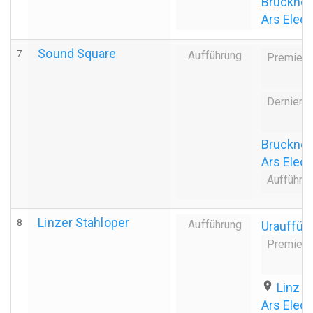
Bruckner
Ars Elect
Sound Square
7
Aufführung
Premiere
Derniere
Brucknerh
Ars Elect
Aufführu
Linzer Stahloper
8
Aufführung
Urauffüh
Premiere
place
Linz
Ars Elect