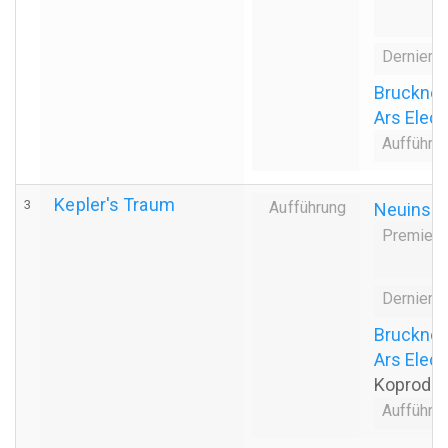
Derniere
Brucknerh
Ars Elect
Aufführu
Kepler's Traum
3
Aufführung
Neuinsze
Premiere
Derniere
Bruckner
Ars Elect
Koprodukt
Aufführu