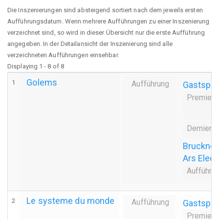
Die Inszenierungen sind absteigend sortiert nach dem jeweils ersten
Aufführungsdatum. Wenn mehrere Aufführungen zu einer Inszenierung
verzeichnet sind, so wird in dieser Übersicht nur die erste Aufführung
angegeben. In der Detailansicht der Inszenierung sind alle
verzeichneten Aufführungen einsehbar.
Displaying 1 - 8 of 8
Golems
1
Aufführung
Gastspie
Premiere
Derniere
Bruckner
Ars Elect
Aufführu
Le systeme du monde
2
Aufführung
Gastspie
Premiere