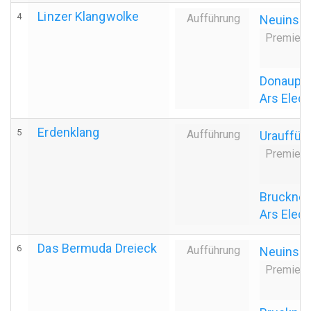
Linzer Klangwolke
4
Aufführung
Neuinsze
Premiere
Donaupa
Ars Elect
Erdenklang
5
Aufführung
Urauffüh
Premiere
Bruckner
Ars Elect
Das Bermuda Dreieck
6
Aufführung
Neuinsze
Premiere