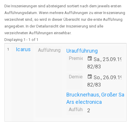
Die Inszenierungen sind absteigend sortiert nach dem jeweils ersten
Aufführungsdatum. Wenn mehrere Aufführungen zu einer Inszenierung
verzeichnet sind, so wird in dieser Übersicht nur die erste Aufführung
angegeben. In der Detailansicht der Inszenierung sind alle
verzeichneten Aufführungen einsehbar.
Displaying 1 - 1 of 1
Icarus
1
Aufführung
Uraufführung
Premiere
event
Sa., 25.09.1982
82/83
Derniere
event
So., 26.09.1982
82/83
Brucknerhaus, Großer Saal
Ars electronica
Aufführungsanzahl
2