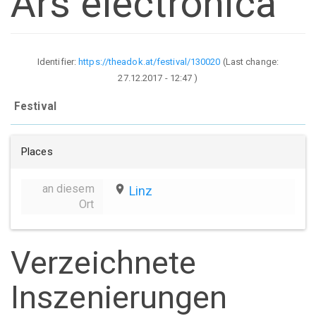
Ars electronica
Identifier:
https://theadok.at/festival/130020
(Last change:
27.12.2017 - 12:47
)
Festival
Places
an diesem
place
Linz
Ort
Verzeichnete
Inszenierungen