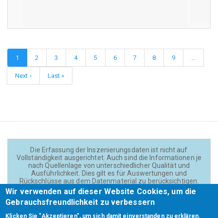
Seitennummerierung
Aktuelle
1
Page
2
Page
3
Page
4
Page
5
Page
6
Page
7
Page
8
Page
9
…
Seite
Nächste
Next ›
Letzte
Last »
Seite
Seite
Die Erfassung der Inszenierungsdaten ist nicht auf
Vollständigkeit ausgerichtet. Auch sind die Informationen je
nach Quellenlage von unterschiedlicher Qualität und
Ausführlichkeit. Dies gilt es für Auswertungen und
Rückschlüsse aus dem Datenmaterial zu berücksichtigen.
Daten und Texte auf der Website sind - wenn nicht anders
Wir verwenden auf dieser Website Cookies, um die
angegeben - lizensiert unter
CC BY 4.0
(Creator:
Gebrauchsfreundlichkeit zu verbessern
Theadok.at).
Klicken Sie "Akzeptieren", um sich damit einverstanden zu erklären.