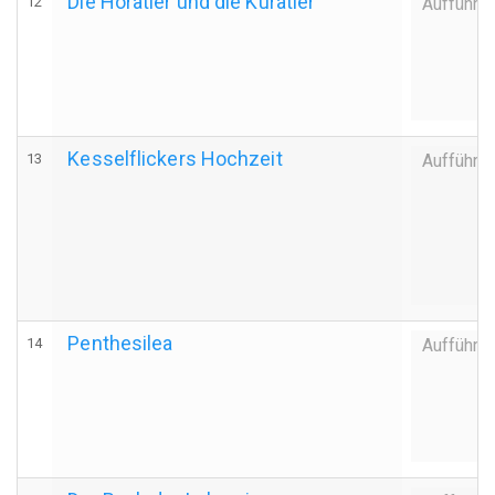
Die Horatier und die Kuratier
12
Aufführu
Kesselflickers Hochzeit
13
Aufführu
Penthesilea
14
Aufführu