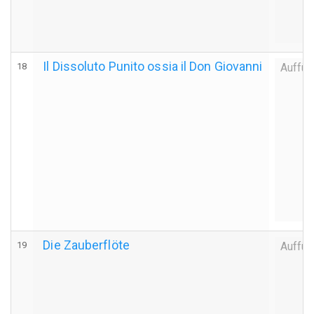
Il Dissoluto Punito ossia il Don Giovanni
18
Auffüh
Die Zauberflöte
19
Auffüh