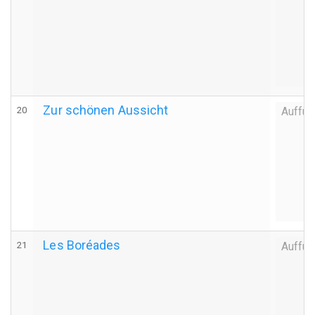
Zur schönen Aussicht
20
Auffüh
Les Boréades
21
Auffüh