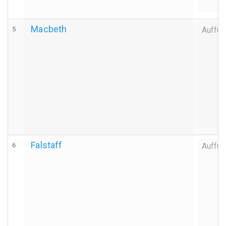
Macbeth
5
Auffüh
Falstaff
6
Auffüh