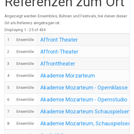
Referenzen zum Ort
Angezeigt werden Ensembles, Bühnen und Festivals, bei denen dieser
Ort als Referenz eingetragen ist.
Displaying 1 - 25 of 434
Affront Theater
1
Ensemble
Affront-Theater
2
Ensemble
Affronttheater
3
Ensemble
Akademie Morzarteum
4
Ensemble
Akademie Mozarteum - Opernklasse
5
Ensemble
Akademie Mozarteum - Opernstudio
6
Ensemble
Akademie Mozarteum Schauspielsemi
7
Ensemble
Akademie Mozarteum, Schauspielsemi
8
Ensemble