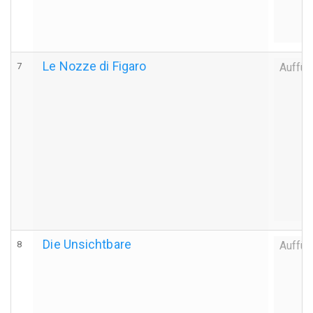
Le Nozze di Figaro
7
Auffüh
Die Unsichtbare
8
Auffüh