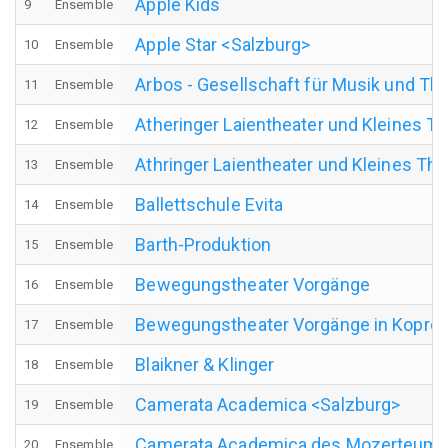
Apple Kids
9
Ensemble
Apple Star <Salzburg>
10
Ensemble
Arbos - Gesellschaft für Musik und Th
11
Ensemble
Atheringer Laientheater und Kleines Th
12
Ensemble
Athringer Laientheater und Kleines The
13
Ensemble
Ballettschule Evita
14
Ensemble
Barth-Produktion
15
Ensemble
Bewegungstheater Vorgänge
16
Ensemble
Bewegungstheater Vorgänge in Koprodu
17
Ensemble
Blaikner & Klinger
18
Ensemble
Camerata Academica <Salzburg>
19
Ensemble
Camerata Academica des Mozerteum
20
Ensemble