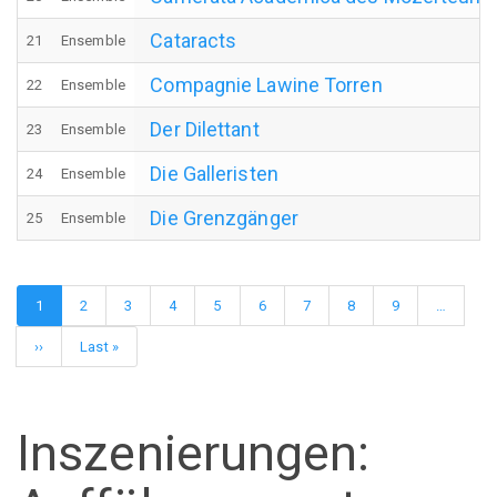
Cataracts
21
Ensemble
Compagnie Lawine Torren
22
Ensemble
Der Dilettant
23
Ensemble
Die Galleristen
24
Ensemble
Die Grenzgänger
25
Ensemble
Seitennummerierung
Aktuelle
1
Page
2
Page
3
Page
4
Page
5
Page
6
Page
7
Page
8
Page
9
…
Seite
Nächste
››
Letzte
Last »
Seite
Seite
Inszenierungen: