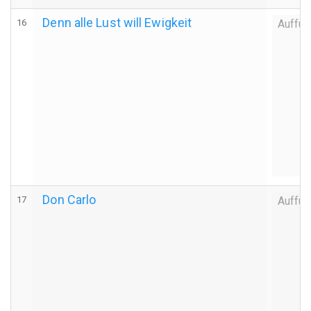
Denn alle Lust will Ewigkeit
16
Auffüh
Don Carlo
17
Auffüh