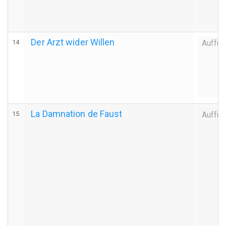
Der Arzt wider Willen
14
Auffüh
La Damnation de Faust
15
Auffüh