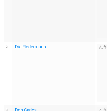
Die Fledermaus
2
Auffüh
Don Carlos
3
Auffüh