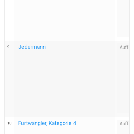
Jedermann
9
Auffüh
Furtwängler, Kategorie 4
10
Auffüh