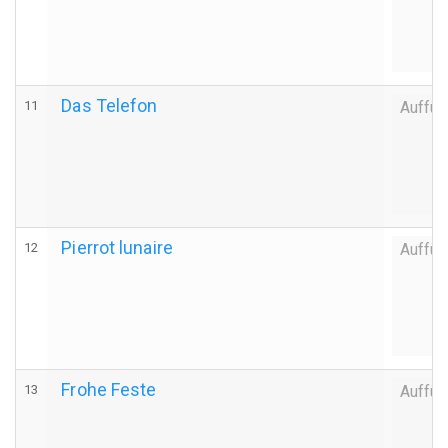
Das Telefon
11
Auffüh
Pierrot lunaire
12
Auffüh
Frohe Feste
13
Auffüh