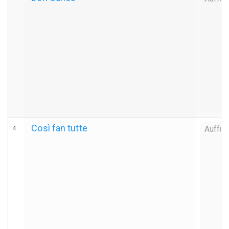
Così fan tutte
4
Auffüh