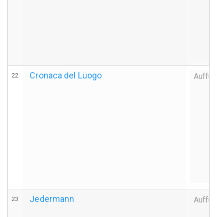
Cronaca del Luogo
22
Auffüh
Jedermann
23
Auffüh