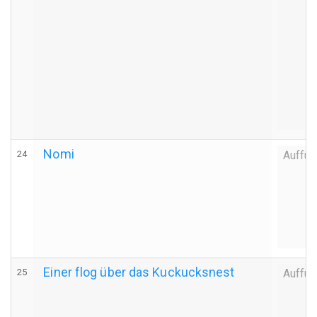
Nomi
24
Auffüh
Einer flog über das Kuckucksnest
25
Auffüh