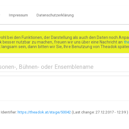
Impressum
Datenschutzerklärung
wohl bei den Funktionen, der Darstellung als auch den Daten noch Anpa
besser nutzbar zu machen, freuen wir uns über eine Nachricht an
th
k langsam sein, dann bitten wir Sie, Ihre Benutzung von Theadok spät
Identifier:
https://theadok.at/stage/50042
(Last change:
27.12.2017 - 12:39
)