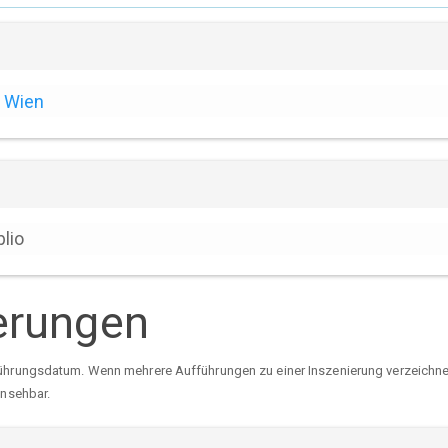
Wien
blio
erungen
ührungsdatum. Wenn mehrere Aufführungen zu einer Inszenierung verzeichnet 
insehbar.