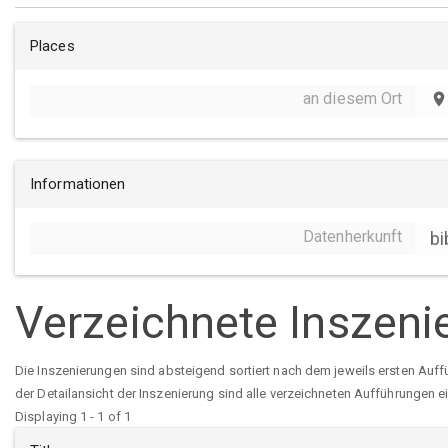
Places
an diesem Ort
place
Informationen
Datenherkunft
bi
Verzeichnete Inszeni
Die Inszenierungen sind absteigend sortiert nach dem jeweils ersten Auff
der Detailansicht der Inszenierung sind alle verzeichneten Aufführungen e
Displaying 1 - 1 of 1