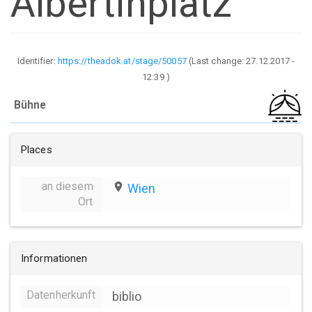
Albertinplatz
Identifier:
https://theadok.at/stage/50057
(Last change:
27.12.2017 -
12:39
)
Bühne
Places
an diesem
place
Wien
Ort
Informationen
Datenherkunft
biblio