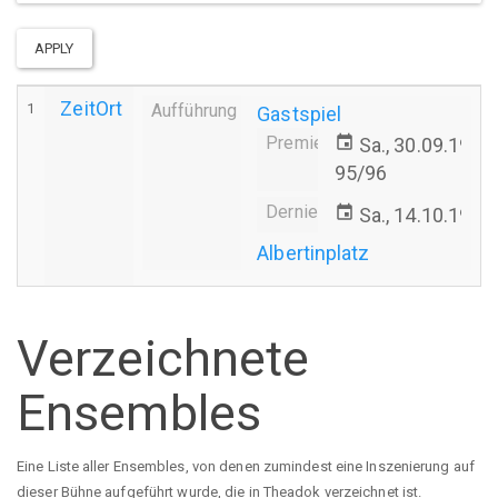
APPLY
ZeitOrt
1
Aufführung
Gastspiel
Premiere
event
Sa., 30.09.1995
95/96
Derniere
event
Sa., 14.10.1995
Albertinplatz
Verzeichnete
Ensembles
Eine Liste aller Ensembles, von denen zumindest eine Inszenierung auf
dieser Bühne aufgeführt wurde, die in Theadok verzeichnet ist.