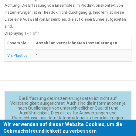
Achtung: Die Erfassung von Ensembles im Produktionskontext von
Inszenierungen ist in Theadok nicht durchgängig. Insofern ist diese
Liste eine Auswahl von Ensembles, die auf dieser Bühne aufgetreten
sind.
Displaying 1 - 1 of 1
Ensemble
Anzahl an verzeichneten Inszenierungen
Vis Plastica
1
Die Erfassung der Inszenierungsdaten ist nicht auf
Vollständigkeit ausgerichtet. Auch sind die Informationen je
nach Quellenlage von unterschiedlicher Qualität und
Ausführlichkeit. Dies gilt es für Auswertungen und
Rückschlüsse aus dem Datenmaterial zu berücksichtigen.
Daten und Texte auf der Website sind - wenn nicht anders
Wir verwenden auf dieser Website Cookies, um die
angegeben - lizensiert unter
CC BY 4.0
(Creator:
Gebrauchsfreundlichkeit zu verbessern
Theadok.at).