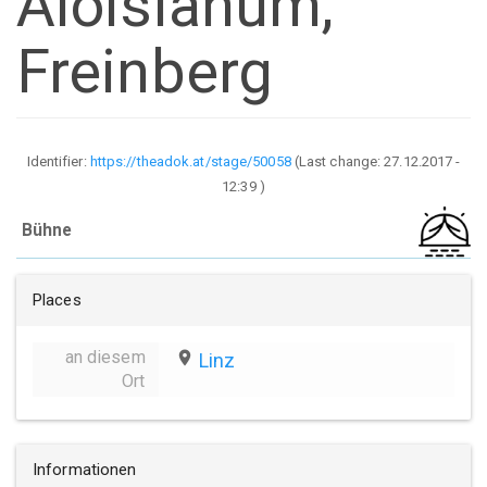
Aloisianum,
Freinberg
Identifier:
https://theadok.at/stage/50058
(Last change:
27.12.2017 -
12:39
)
Bühne
Places
an diesem
place
Linz
Ort
Informationen