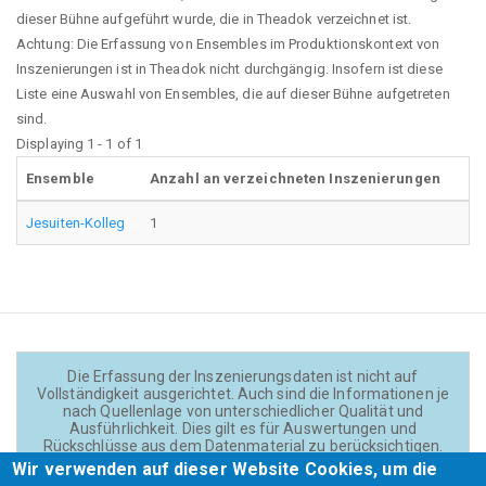
dieser Bühne aufgeführt wurde, die in Theadok verzeichnet ist.
Achtung: Die Erfassung von Ensembles im Produktionskontext von
Inszenierungen ist in Theadok nicht durchgängig. Insofern ist diese
Liste eine Auswahl von Ensembles, die auf dieser Bühne aufgetreten
sind.
Displaying 1 - 1 of 1
Ensemble
Anzahl an verzeichneten Inszenierungen
Jesuiten-Kolleg
1
Die Erfassung der Inszenierungsdaten ist nicht auf
Vollständigkeit ausgerichtet. Auch sind die Informationen je
nach Quellenlage von unterschiedlicher Qualität und
Ausführlichkeit. Dies gilt es für Auswertungen und
Rückschlüsse aus dem Datenmaterial zu berücksichtigen.
Daten und Texte auf der Website sind - wenn nicht anders
Wir verwenden auf dieser Website Cookies, um die
angegeben - lizensiert unter
CC BY 4.0
(Creator: