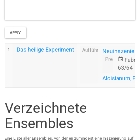
APPLY
Das heilige Experiment
1
Aufführung
Neuinszenier
Premiere
event
Febru
63/64
Aloisianum, Fr
Verzeichnete
Ensembles
Eine Liste aller Ensembles, von denen zumindest eine Inszenierung auf