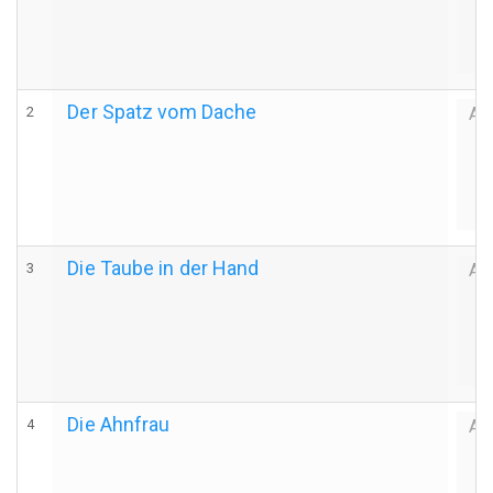
Der Spatz vom Dache
2
Au
Die Taube in der Hand
3
Au
Die Ahnfrau
4
Au