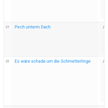
Pech unterm Dach
21
Au
Es wäre schade um die Schmetterlinge
22
Au