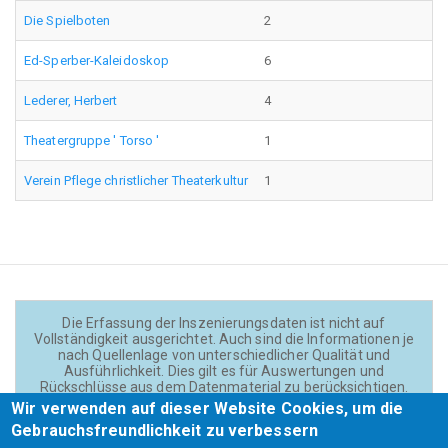
Die Spielboten
2
Ed-Sperber-Kaleidoskop
6
Lederer, Herbert
4
Theatergruppe ' Torso '
1
Verein Pflege christlicher Theaterkultur
1
Die Erfassung der Inszenierungsdaten ist nicht auf
Vollständigkeit ausgerichtet. Auch sind die Informationen je
nach Quellenlage von unterschiedlicher Qualität und
Ausführlichkeit. Dies gilt es für Auswertungen und
Rückschlüsse aus dem Datenmaterial zu berücksichtigen.
Daten und Texte auf der Website sind - wenn nicht anders
Wir verwenden auf dieser Website Cookies, um die
angegeben - lizensiert unter
CC BY 4.0
(Creator:
Gebrauchsfreundlichkeit zu verbessern
Theadok.at).