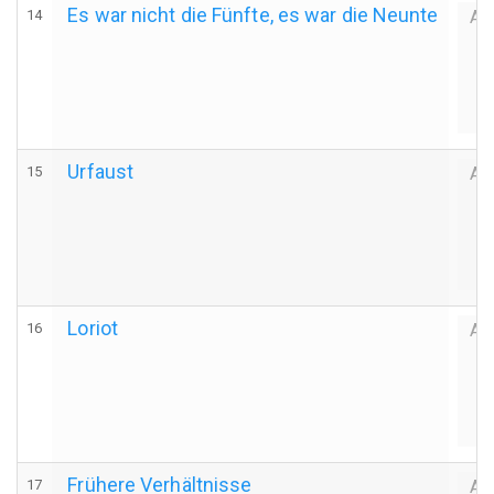
Es war nicht die Fünfte, es war die Neunte
14
Au
Urfaust
15
Au
Loriot
16
Au
Frühere Verhältnisse
17
Au