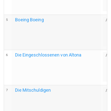
Boeing Boeing
5
Au
Die Eingeschlossenen von Altona
6
Au
Die Mitschuldigen
7
Au