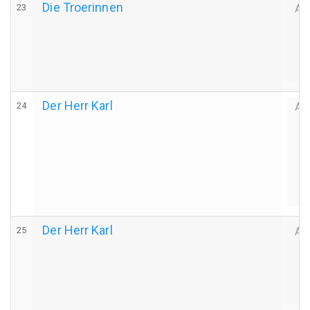
Die Troerinnen
23
Au
Der Herr Karl
24
Au
Der Herr Karl
25
Au