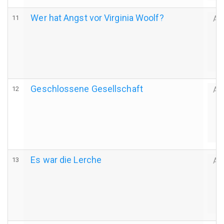
Wer hat Angst vor Virginia Woolf?
11
Au
Geschlossene Gesellschaft
12
Au
Es war die Lerche
13
Au