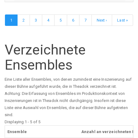
Seitennummerierung
Aktuelle
1
Page
2
Page
3
Page
4
Page
5
Page
6
Page
7
Nächste
Next ›
Letzte
Last »
Seite
Seite
Seite
Verzeichnete
Ensembles
Eine Liste aller Ensembles, von denen zumindest eine Inszenierung auf
dieser Bühne aufgeführt wurde, die in Theadok verzeichnet ist.
Achtung: Die Erfassung von Ensembles im Produktionskontext von
Inszenierungen ist in Theadok nicht durchgängig. Insofern ist diese
Liste eine Auswahl von Ensembles, die auf dieser Bühne aufgetreten
sind.
Displaying 1 - 5 of 5
Ensemble
Anzahl an verzeichneten In