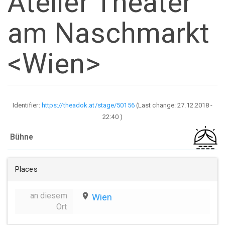
Atelier Theater
am Naschmarkt
<Wien>
Identifier:
https://theadok.at/stage/50156
(Last change:
27.12.2018 -
22:40
)
Bühne
Places
an diesem
place
Wien
Ort