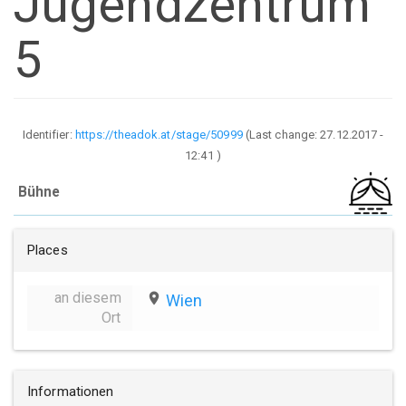
Jugendzentrum
5
Identifier:
https://theadok.at/stage/50999
(Last change:
27.12.2017 -
12:41
)
Bühne
Places
an diesem
place
Wien
Ort
Informationen