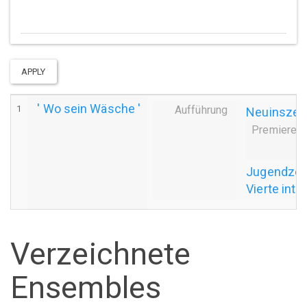
APPLY
' Wo sein Wäsche '
1
Aufführung
Neuinszen
Premiere
Jugendzen
Vierte int
Verzeichnete
Ensembles