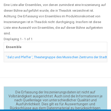
Eine Liste aller Ensembles, von denen zumindest eine Inszenierung auf
dieser Bühne aufgeführt wurde, die in Theadok verzeichnet ist.
Achtung: Die Erfassung von Ensembles im Produktionskontext von
Inszenierungen ist in Theadok nicht durchgängig. Insofern ist diese
Liste eine Auswahl von Ensembles, die auf dieser Bühne aufgetreten
sind.
Displaying 1 - 1 of 1
Ensemble
' Salz und Pfeffer ', Theatergruppe des Musischen Zentrums der Stadt W
Die Erfassung der Inszenierungsdaten ist nicht auf
Vollständigkeit ausgerichtet. Auch sind die Informationen je
nach Quellenlage von unterschiedlicher Qualität und
Ausführlichkeit. Dies gilt es für Auswertungen und
Rückschlüsse aus dem Datenmaterial zu berücksichtigen.