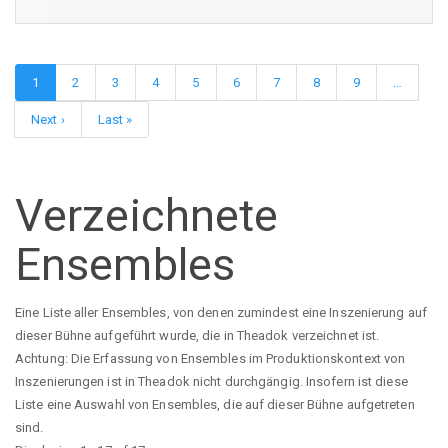
Seitennummerierung
Aktuelle
1
Page
2
Page
3
Page
4
Page
5
Page
6
Page
7
Page
8
Page
9
…
Seite
Nächste
Next ›
Letzte
Last »
Seite
Seite
Verzeichnete
Ensembles
Eine Liste aller Ensembles, von denen zumindest eine Inszenierung auf
dieser Bühne aufgeführt wurde, die in Theadok verzeichnet ist.
Achtung: Die Erfassung von Ensembles im Produktionskontext von
Inszenierungen ist in Theadok nicht durchgängig. Insofern ist diese
Liste eine Auswahl von Ensembles, die auf dieser Bühne aufgetreten
sind.