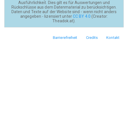
Ausführlichkeit. Dies gilt es für Auswertungen und
Rückschlüsse aus dem Datenmaterial zu berücksichtigen.
Daten und Texte auf der Website sind - wenn nicht anders
angegeben - lizensiert unter
CC BY 4.0
(Creator:
Theadok.at).
Barrierefreiheit
Credits
Kontakt
Footer
menu