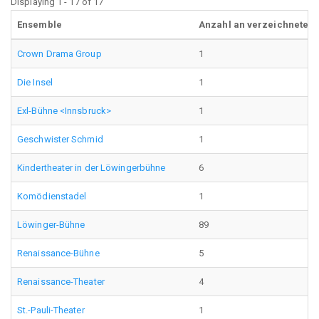
Displaying 1 - 17 of 17
Ensemble
Anzahl an verzeichneten
Crown Drama Group
1
Die Insel
1
Exl-Bühne <Innsbruck>
1
Geschwister Schmid
1
Kindertheater in der Löwingerbühne
6
Komödienstadel
1
Löwinger-Bühne
89
Renaissance-Bühne
5
Renaissance-Theater
4
St.-Pauli-Theater
1