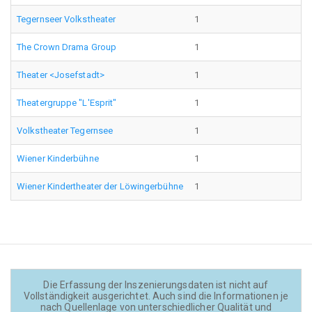
Tegernseer Volkstheater
1
The Crown Drama Group
1
Theater <Josefstadt>
1
Theatergruppe "L'Esprit"
1
Volkstheater Tegernsee
1
Wiener Kinderbühne
1
Wiener Kindertheater der Löwingerbühne
1
Die Erfassung der Inszenierungsdaten ist nicht auf
Vollständigkeit ausgerichtet. Auch sind die Informationen je
nach Quellenlage von unterschiedlicher Qualität und