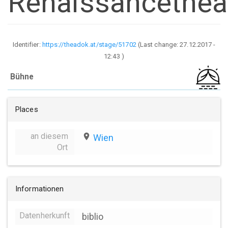
Renaissancethea
Identifier:
https://theadok.at/stage/51702
(Last change:
27.12.2017 -
12:43
)
Bühne
Places
an diesem
place
Wien
Ort
Informationen
Datenherkunft
biblio