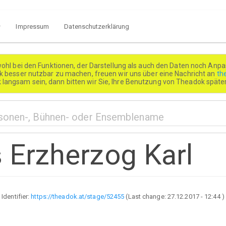
Impressum
Datenschutzerklärung
wohl bei den Funktionen, der Darstellung als auch den Daten noch Anpa
besser nutzbar zu machen, freuen wir uns über eine Nachricht an
th
k langsam sein, dann bitten wir Sie, Ihre Benutzung von Theadok spät
s Erzherzog Karl
Identifier:
https://theadok.at/stage/52455
(Last change:
27.12.2017 - 12:44
)