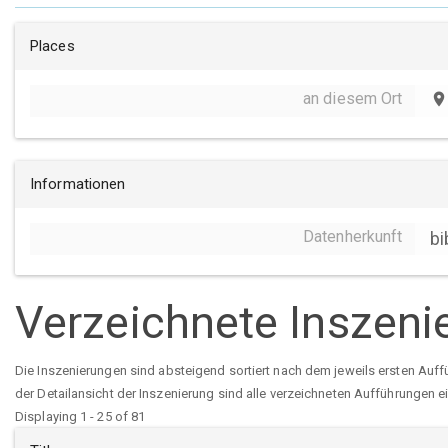
Places
an diesem Ort
place
Informationen
Datenherkunft
bi
Verzeichnete Inszeni
Die Inszenierungen sind absteigend sortiert nach dem jeweils ersten Auff
der Detailansicht der Inszenierung sind alle verzeichneten Aufführungen e
Displaying 1 - 25 of 81