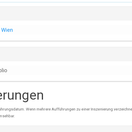
Wien
blio
erungen
ührungsdatum. Wenn mehrere Aufführungen zu einer Inszenierung verzeichnet 
insehbar.