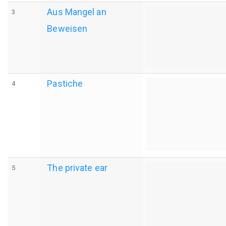
Aus Mangel an
3
Beweisen
Pastiche
4
The private ear
5