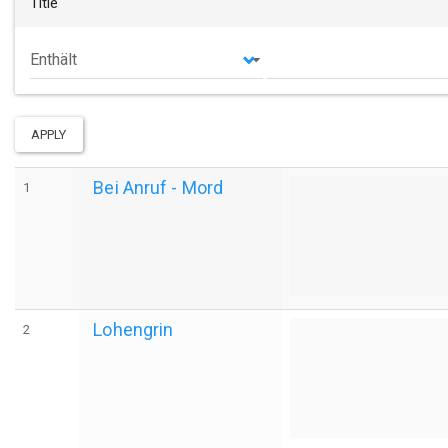
Title
Operator
APPLY
Bei Anruf - Mord
1
Lohengrin
2